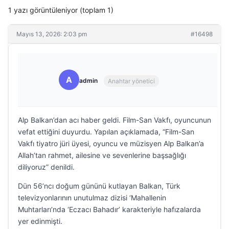
1 yazı görüntüleniyor (toplam 1)
Mayıs 13, 2026: 2:03 pm
#16498
A
admin
Anahtar yönetici
Alp Balkan’dan acı haber geldi. Film-San Vakfı, oyuncunun
vefat ettiğini duyurdu. Yapılan açıklamada, “Film-San
Vakfı tiyatro jüri üyesi, oyuncu ve müzisyen Alp Balkan’a
Allah’tan rahmet, ailesine ve sevenlerine başsağlığı
diliyoruz” denildi.
Dün 56’ncı doğum gününü kutlayan Balkan, Türk
televizyonlarının unutulmaz dizisi ‘Mahallenin
Muhtarları’nda ‘Eczacı Bahadır’ karakteriyle hafızalarda
yer edinmişti.