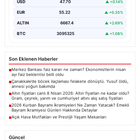
USD
47.70
▲ +0.14%
EUR
55.22
▲ +0.35%
ALTIN
6667.4
▲ +2.69%
BTC
3095325
▲ +1.08%
Son Eklenen Haberler
Merkez Bankası faiz kararı ne zaman? Ekonomistlerin nisan
■
ayı faiz beklentisi belli oldu
Çanakkale’de böcek ilaçlaması felakete dönüştü. Yusuf öldü,
■
annesi yoğun bakımda
Altın fiyatları canlı 8 Nisan 2026: Altın fiyatları ne kadar oldu?
■
Gram, çeyrek, yarım ve cumhuriyet altını alış satış fiyatları
2026 Kurban Bayramı İkramiyeleri Ne Zaman Yatacak? Emekli
■
Bayram İkramiyesi Günleri Hakkında Detaylar
Açık Hava Mutfakları ve Prestijli Yaşam Mekanları
■
Güncel