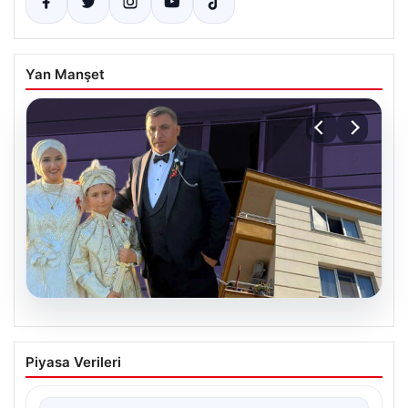
Yan Manşet
06.08.2026
Çanakkale’de böcek ilaçlaması felakete
Piyasa Verileri
dönüştü. Yusuf öldü, annesi yoğun
bakımda