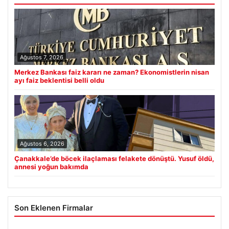
Ağustos 7, 2026
Merkez Bankası faiz kararı ne zaman? Ekonomistlerin nisan
ayı faiz beklentisi belli oldu
Ağustos 6, 2026
Çanakkale’de böcek ilaçlaması felakete dönüştü. Yusuf öldü,
annesi yoğun bakımda
Son Eklenen Firmalar