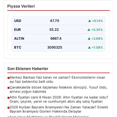
Çanakkale’de böcek ilaçlaması felakete
Piyasa Verileri
dönüştü. Yusuf öldü, annesi yoğun
bakımda
USD
47.70
▲ +0.14%
EUR
55.22
▲ +0.35%
ALTIN
6667.4
▲ +2.69%
BTC
3095325
▲ +1.08%
Son Eklenen Haberler
Merkez Bankası faiz kararı ne zaman? Ekonomistlerin nisan
■
ayı faiz beklentisi belli oldu
Çanakkale’de böcek ilaçlaması felakete dönüştü. Yusuf öldü,
■
annesi yoğun bakımda
Altın fiyatları canlı 8 Nisan 2026: Altın fiyatları ne kadar oldu?
■
Gram, çeyrek, yarım ve cumhuriyet altını alış satış fiyatları
2026 Kurban Bayramı İkramiyeleri Ne Zaman Yatacak? Emekli
■
Bayram İkramiyesi Günleri Hakkında Detaylar