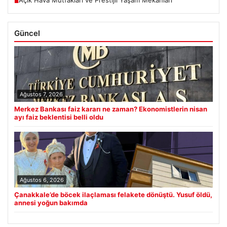
Açık Hava Mutfakları ve Prestijli Yaşam Mekanları
■
Güncel
Ağustos 7, 2026
Merkez Bankası faiz kararı ne zaman? Ekonomistlerin nisan
ayı faiz beklentisi belli oldu
Ağustos 6, 2026
Çanakkale’de böcek ilaçlaması felakete dönüştü. Yusuf öldü,
annesi yoğun bakımda