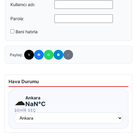
Kullanıcı adı:
Parola:
Beni hatırla
Paylaş:
Hava Durumu
☁
Ankara
NaN°C
ŞEHIR SEÇ