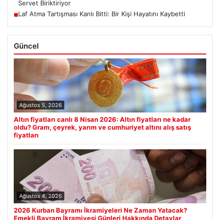
Servet Biriktiriyor
Laf Atma Tartışması Kanlı Bitti: Bir Kişi Hayatını Kaybetti
■
Güncel
Ağustos 5, 2026
Altın fiyatları canlı 8 Nisan 2026: Altın fiyatları ne kadar
oldu? Gram, çeyrek, yarım ve cumhuriyet altını alış satış
fiyatları
Ağustos 4, 2026
2026 Kurban Bayramı İkramiyeleri Ne Zaman Yatacak?
Emekli Bayram İkramiyesi Günleri Hakkında Detaylar