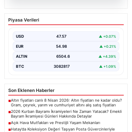
04.08.2026
2026 Kurban Bayramı İkramiyeleri Ne
Piyasa Verileri
Zaman Yatacak? Emekli Bayram
İkramiyesi Günleri Hakkında Detaylar
USD
47.57
▲ +0.07%
2026 yılı Kurban Bayramı'nın yaklaşmasıyla birlikte,
milyonlarca emekli vatandaşın odak noktası bayram
EUR
54.98
▲ +0.21%
ikramiyelerinin ne…
ALTIN
6504.6
▲ +4.39%
BTC
3082817
▲ +1.09%
Son Eklenen Haberler
Altın fiyatları canlı 8 Nisan 2026: Altın fiyatları ne kadar oldu?
■
Gram, çeyrek, yarım ve cumhuriyet altını alış satış fiyatları
2026 Kurban Bayramı İkramiyeleri Ne Zaman Yatacak? Emekli
■
Bayram İkramiyesi Günleri Hakkında Detaylar
Açık Hava Mutfakları ve Prestijli Yaşam Mekanları
■
Hatay’da Koleksiyon Değeri Taşıyan Posta Güvercinleriyle
■