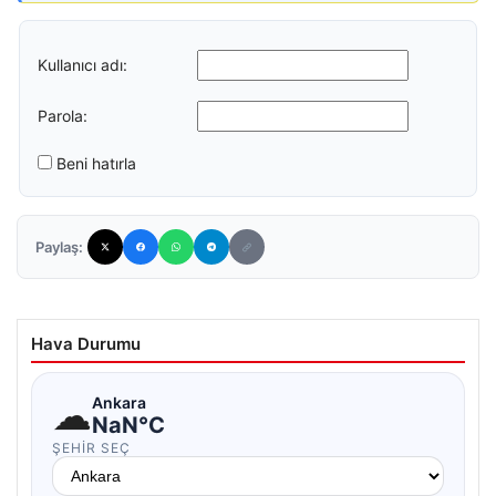
Kullanıcı adı:
Parola:
Beni hatırla
Paylaş:
Hava Durumu
☁
Ankara
NaN°C
ŞEHIR SEÇ