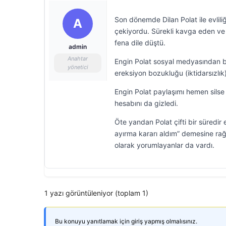
Son dönemde Dilan Polat ile evlil
A
çekiyordu. Sürekli kavga eden ve
fena dile düştü.
admin
Anahtar
Engin Polat sosyal medyasından b
yönetici
ereksiyon bozukluğu (iktidarsızlık)
Engin Polat paylaşımı hemen sil
hesabını da gizledi.
Öte yandan Polat çifti bir süredir 
ayırma kararı aldım” demesine rağme
olarak yorumlayanlar da vardı.
1 yazı görüntüleniyor (toplam 1)
Bu konuyu yanıtlamak için giriş yapmış olmalısınız.