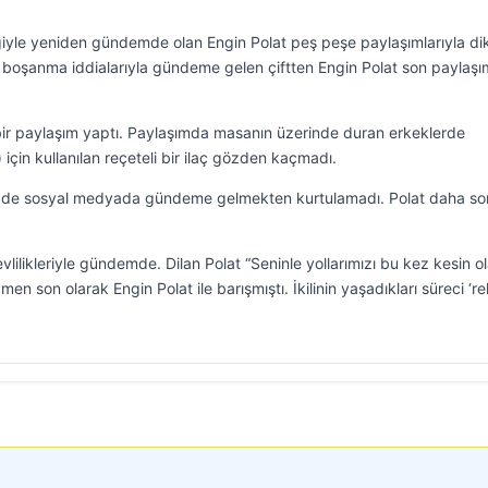
iğiyle yeniden gündemde olan Engin Polat peş peşe paylaşımlarıyla di
 boşanma iddialarıyla gündeme gelen çiftten Engin Polat son paylaşı
ir paylaşım yaptı. Paylaşımda masanın üzerinde duran erkeklerde
 için kullanılan reçeteli bir ilaç gözden kaçmadı.
se de sosyal medyada gündeme gelmekten kurtulamadı. Polat daha so
evlilikleriyle gündemde. Dilan Polat “Seninle yollarımızı bu kez kesin o
n son olarak Engin Polat ile barışmıştı. İkilinin yaşadıkları süreci ‘r