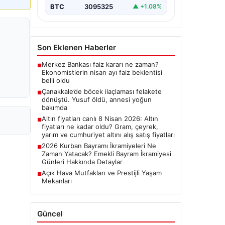
BTC
3095325
▲ +1.08%
Son Eklenen Haberler
Merkez Bankası faiz kararı ne zaman?
■
Ekonomistlerin nisan ayı faiz beklentisi
belli oldu
Çanakkale’de böcek ilaçlaması felakete
■
dönüştü. Yusuf öldü, annesi yoğun
bakımda
Altın fiyatları canlı 8 Nisan 2026: Altın
■
fiyatları ne kadar oldu? Gram, çeyrek,
yarım ve cumhuriyet altını alış satış fiyatları
2026 Kurban Bayramı İkramiyeleri Ne
■
Zaman Yatacak? Emekli Bayram İkramiyesi
Günleri Hakkında Detaylar
Açık Hava Mutfakları ve Prestijli Yaşam
■
Mekanları
Güncel