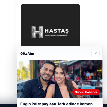
×
Göz Atın
Hastaş Beton
Mayıs 26, 2026
Güncel Haberler
Engin Polat paylaştı, fark edince hemen