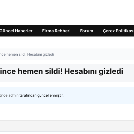
Güncel Haberler
Firma Rehberi
Forum
Çerez Politikas
ince hemen sildi! Hesabını gizledi
dince hemen sildi! Hesabını gizledi
 önce
admin
tarafından güncellenmiştir.