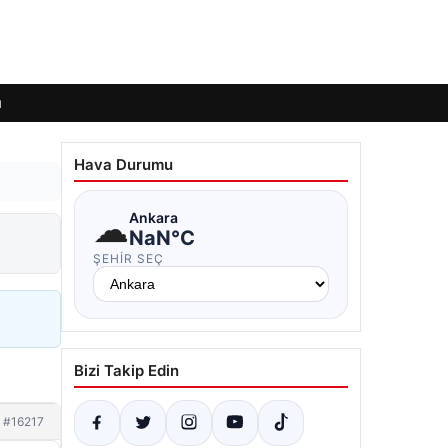
ı
Hava Durumu
☁
Ankara
NaN°C
ŞEHIR SEÇ
Bizi Takip Edin
#16217