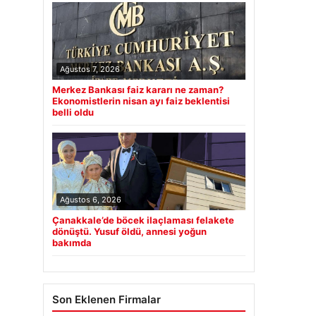
Ağustos 7, 2026
Merkez Bankası faiz kararı ne zaman?
Ekonomistlerin nisan ayı faiz beklentisi
belli oldu
Ağustos 6, 2026
Çanakkale’de böcek ilaçlaması felakete
dönüştü. Yusuf öldü, annesi yoğun
bakımda
Son Eklenen Firmalar