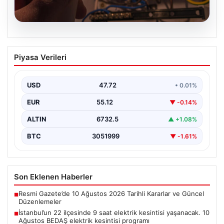
09.08.2026
İstanbul’un 22 ilçesinde 9 saat elektrik
Piyasa Verileri
kesintisi yaşanacak. 10 Ağustos BEDAŞ
elektrik kesintisi programı
USD
47.72
• 0.01%
EUR
55.12
▼ -0.14%
ALTIN
6732.5
▲ +1.08%
BTC
3051999
▼ -1.61%
Son Eklenen Haberler
Resmi Gazete’de 10 Ağustos 2026 Tarihli Kararlar ve Güncel
■
Düzenlemeler
İstanbul’un 22 ilçesinde 9 saat elektrik kesintisi yaşanacak. 10
■
Ağustos BEDAŞ elektrik kesintisi programı