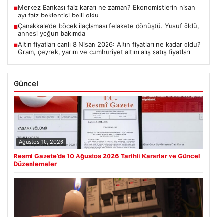
Merkez Bankası faiz kararı ne zaman? Ekonomistlerin nisan
■
ayı faiz beklentisi belli oldu
Çanakkale’de böcek ilaçlaması felakete dönüştü. Yusuf öldü,
■
annesi yoğun bakımda
Altın fiyatları canlı 8 Nisan 2026: Altın fiyatları ne kadar oldu?
■
Gram, çeyrek, yarım ve cumhuriyet altını alış satış fiyatları
Güncel
Ağustos 10, 2026
Resmi Gazete’de 10 Ağustos 2026 Tarihli Kararlar ve Güncel
Düzenlemeler