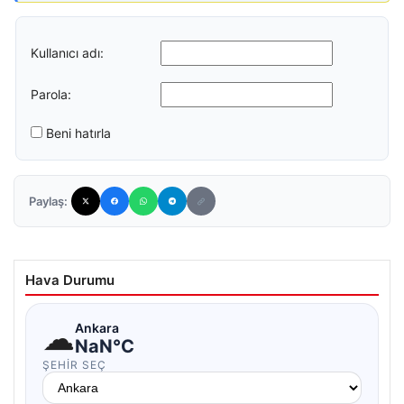
Kullanıcı adı:
Parola:
Beni hatırla
Paylaş:
Hava Durumu
☁
Ankara
NaN°C
ŞEHIR SEÇ