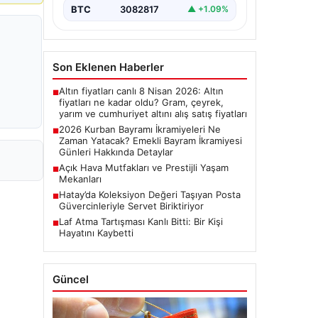
bayram ikramiyelerinin ne…
BTC
3082817
▲ +1.09%
Son Eklenen Haberler
Altın fiyatları canlı 8 Nisan 2026: Altın
■
fiyatları ne kadar oldu? Gram, çeyrek,
yarım ve cumhuriyet altını alış satış fiyatları
2026 Kurban Bayramı İkramiyeleri Ne
■
Zaman Yatacak? Emekli Bayram İkramiyesi
Günleri Hakkında Detaylar
Açık Hava Mutfakları ve Prestijli Yaşam
■
Mekanları
Hatay’da Koleksiyon Değeri Taşıyan Posta
■
Güvercinleriyle Servet Biriktiriyor
Laf Atma Tartışması Kanlı Bitti: Bir Kişi
■
Hayatını Kaybetti
Güncel