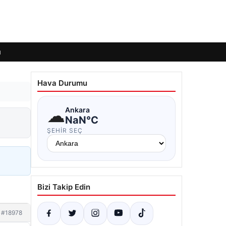
ı
Hava Durumu
☁
Ankara
NaN°C
ŞEHIR SEÇ
Bizi Takip Edin
#18978