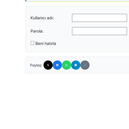
Kullanıcı adı:
Parola:
Beni hatırla
Paylaş: