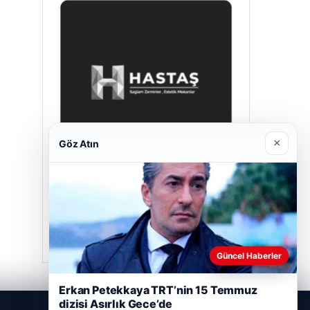
×
Göz Atın
Hastaş Beton
Mayıs 26, 2026
Güncel Haberler
Erkan Petekkaya TRT’nin 15 Temmuz
dizisi Asırlık Gece’de