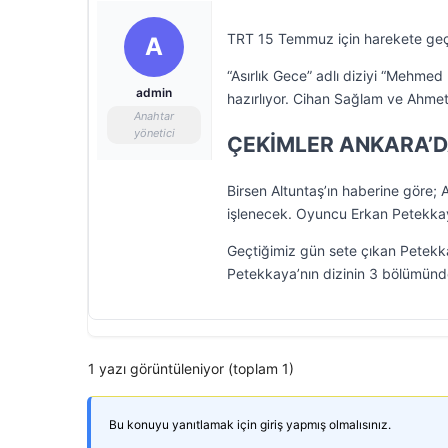
TRT 15 Temmuz için harekete geçti 
A
“Asırlık Gece” adlı diziyi “Mehmed
admin
hazırlıyor. Cihan Sağlam ve Ahm
Anahtar
yönetici
ÇEKİMLER ANKARA’D
Birsen Altuntaş’ın haberine göre; 
işlenecek. Oyuncu Erkan Petekkaya
Geçtiğimiz gün sete çıkan Petekkay
Petekkaya’nın dizinin 3 bölümünde
1 yazı görüntüleniyor (toplam 1)
Bu konuyu yanıtlamak için giriş yapmış olmalısınız.