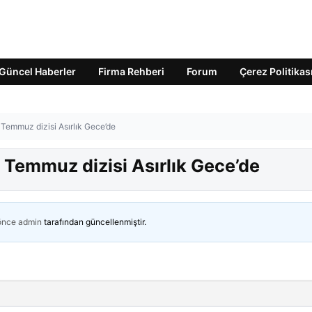
Güncel Haberler
Firma Rehberi
Forum
Çerez Politikas
Temmuz dizisi Asırlık Gece’de
 Temmuz dizisi Asırlık Gece’de
 önce
admin
tarafından güncellenmiştir.