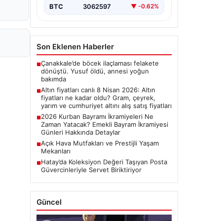
BTC
3062597
▼ -0.62%
Son Eklenen Haberler
Çanakkale’de böcek ilaçlaması felakete
■
dönüştü. Yusuf öldü, annesi yoğun
bakımda
Altın fiyatları canlı 8 Nisan 2026: Altın
■
fiyatları ne kadar oldu? Gram, çeyrek,
yarım ve cumhuriyet altını alış satış fiyatları
2026 Kurban Bayramı İkramiyeleri Ne
■
Zaman Yatacak? Emekli Bayram İkramiyesi
Günleri Hakkında Detaylar
Açık Hava Mutfakları ve Prestijli Yaşam
■
Mekanları
Hatay’da Koleksiyon Değeri Taşıyan Posta
■
Güvercinleriyle Servet Biriktiriyor
Güncel