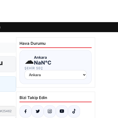
ı
Hava Durumu
☁
Ankara
u
NaN°C
ŞEHIR SEÇ
Bizi Takip Edin
#25462