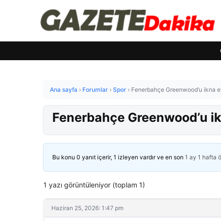
Ana sayfa
›
Forumlar
›
Spor
›
Fenerbahçe Greenwood’u ikna ett
Fenerbahçe Greenwood’u ikn
Bu konu 0 yanıt içerir, 1 izleyen vardır ve en son
1 ay 1 hafta 
1 yazı görüntüleniyor (toplam 1)
Haziran 25, 2026: 1:47 pm