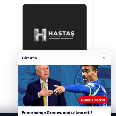
×
Göz Atın
Hastaş Beton
Mayıs 26, 2026
Güncel Haberler
Fenerbahçe Greenwood’u ikna etti!