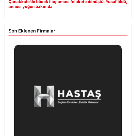
Çanakkale’de böcek ilaçlaması felakete dönüştü. Yusuf öldü,
annesi yoğun bakımda
Son Eklenen Firmalar