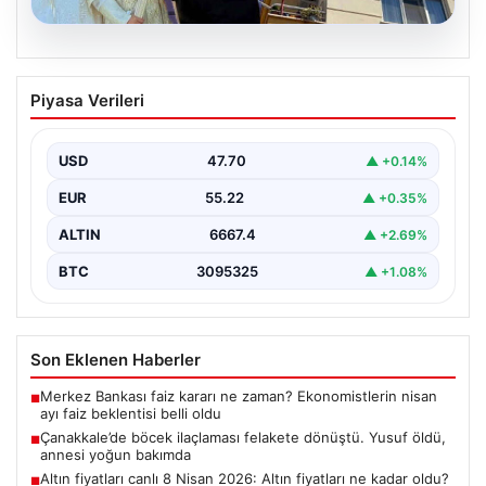
06.08.2026
Çanakkale’de böcek ilaçlaması felakete
Piyasa Verileri
dönüştü. Yusuf öldü, annesi yoğun
bakımda
USD
47.70
▲ +0.14%
EUR
55.22
▲ +0.35%
ALTIN
6667.4
▲ +2.69%
BTC
3095325
▲ +1.08%
Son Eklenen Haberler
Merkez Bankası faiz kararı ne zaman? Ekonomistlerin nisan
■
ayı faiz beklentisi belli oldu
Çanakkale’de böcek ilaçlaması felakete dönüştü. Yusuf öldü,
■
annesi yoğun bakımda
Altın fiyatları canlı 8 Nisan 2026: Altın fiyatları ne kadar oldu?
■