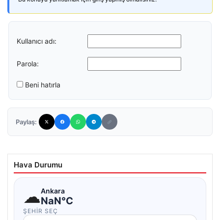
Kullanıcı adı:
Parola:
Beni hatırla
Paylaş:
Hava Durumu
☁
Ankara
NaN°C
ŞEHIR SEÇ