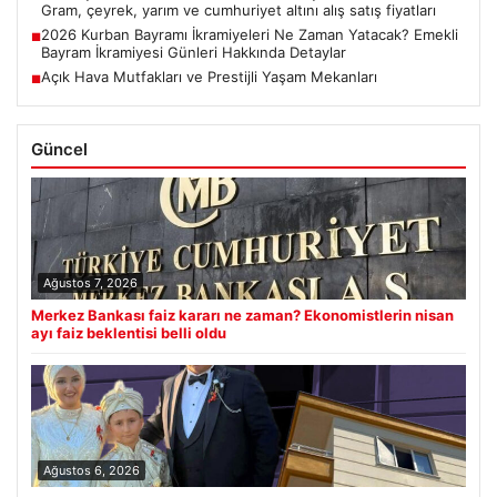
Gram, çeyrek, yarım ve cumhuriyet altını alış satış fiyatları
2026 Kurban Bayramı İkramiyeleri Ne Zaman Yatacak? Emekli
■
Bayram İkramiyesi Günleri Hakkında Detaylar
Açık Hava Mutfakları ve Prestijli Yaşam Mekanları
■
Güncel
Ağustos 7, 2026
Merkez Bankası faiz kararı ne zaman? Ekonomistlerin nisan
ayı faiz beklentisi belli oldu
Ağustos 6, 2026