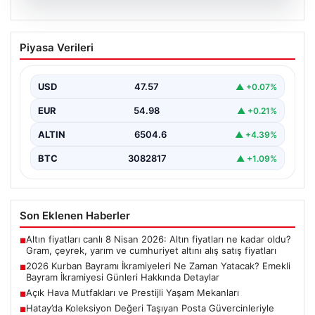
04.08.2026
2026 Kurban Bayramı İkramiyeleri Ne
Piyasa Verileri
Zaman Yatacak? Emekli Bayram
İkramiyesi Günleri Hakkında Detaylar
USD
47.57
▲ +0.07%
2026 yılı Kurban Bayramı'nın yaklaşmasıyla birlikte,
milyonlarca emekli vatandaşın odak noktası bayram
EUR
54.98
▲ +0.21%
ikramiyelerinin ne…
ALTIN
6504.6
▲ +4.39%
BTC
3082817
▲ +1.09%
Son Eklenen Haberler
Altın fiyatları canlı 8 Nisan 2026: Altın fiyatları ne kadar oldu?
■
Gram, çeyrek, yarım ve cumhuriyet altını alış satış fiyatları
2026 Kurban Bayramı İkramiyeleri Ne Zaman Yatacak? Emekli
■
Bayram İkramiyesi Günleri Hakkında Detaylar
Açık Hava Mutfakları ve Prestijli Yaşam Mekanları
■
Hatay’da Koleksiyon Değeri Taşıyan Posta Güvercinleriyle
■