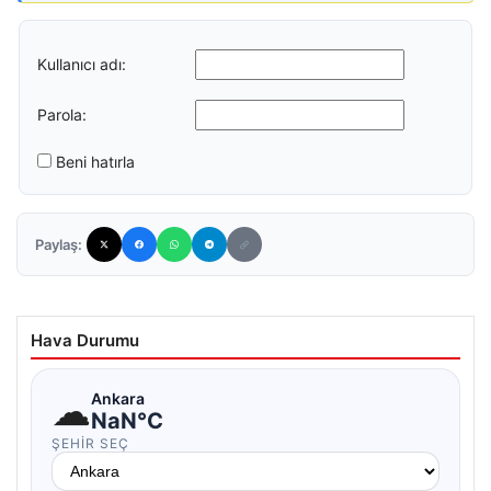
Kullanıcı adı:
Parola:
Beni hatırla
Paylaş:
Hava Durumu
☁
Ankara
NaN°C
ŞEHIR SEÇ