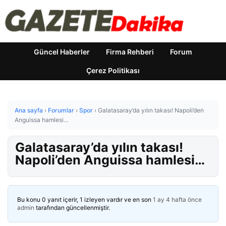
Güncel Haberler
Firma Rehberi
Forum
Çerez Politikası
Ana sayfa
›
Forumlar
›
Spor
›
Galatasaray’da yılın takası! Napoli’den
Anguissa hamlesi…
Galatasaray’da yılın takası!
Napoli’den Anguissa hamlesi…
Bu konu 0 yanıt içerir, 1 izleyen vardır ve en son
1 ay 4 hafta önce
admin
tarafından güncellenmiştir.