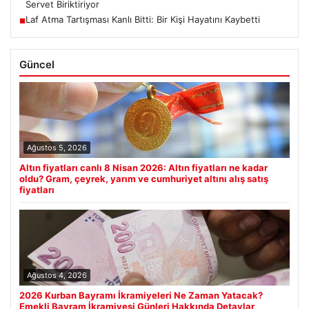
Servet Biriktiriyor
Laf Atma Tartışması Kanlı Bitti: Bir Kişi Hayatını Kaybetti
■
Güncel
Ağustos 5, 2026
Altın fiyatları canlı 8 Nisan 2026: Altın fiyatları ne kadar
oldu? Gram, çeyrek, yarım ve cumhuriyet altını alış satış
fiyatları
Ağustos 4, 2026
2026 Kurban Bayramı İkramiyeleri Ne Zaman Yatacak?
Emekli Bayram İkramiyesi Günleri Hakkında Detaylar