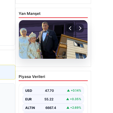
Yan Manşet
06.08.2026
Çanakkale’de böcek
Piyasa Verileri
ilaçlaması felakete
dönüştü. Yusuf öldü,
annesi yoğun bakımda
USD
47.70
▲ +0.14%
EUR
55.22
▲ +0.35%
ALTIN
6667.4
▲ +2.69%