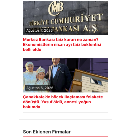
Ağustos 7, 2026
Merkez Bankası faiz kararı ne zaman?
Ekonomistlerin nisan ayı faiz beklentisi
belli oldu
Ağustos 6, 2026
Çanakkale’de böcek ilaçlaması felakete
dönüştü. Yusuf öldü, annesi yoğun
bakımda
Son Eklenen Firmalar