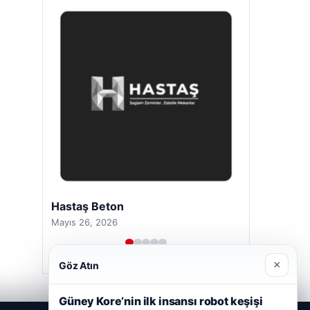
Hastaş Beton
Mayıs 26, 2026
×
Göz Atın
Güney Kore’nin ilk insansı robot keşişi