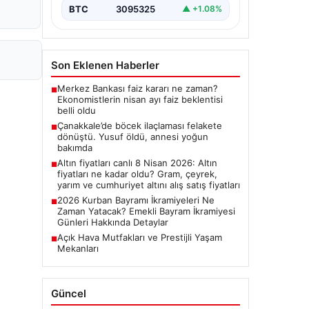
BTC
3095325
▲ +1.08%
Son Eklenen Haberler
Merkez Bankası faiz kararı ne zaman?
■
Ekonomistlerin nisan ayı faiz beklentisi
belli oldu
Çanakkale’de böcek ilaçlaması felakete
■
dönüştü. Yusuf öldü, annesi yoğun
bakımda
Altın fiyatları canlı 8 Nisan 2026: Altın
■
fiyatları ne kadar oldu? Gram, çeyrek,
yarım ve cumhuriyet altını alış satış fiyatları
2026 Kurban Bayramı İkramiyeleri Ne
■
Zaman Yatacak? Emekli Bayram İkramiyesi
Günleri Hakkında Detaylar
Açık Hava Mutfakları ve Prestijli Yaşam
■
Mekanları
Güncel