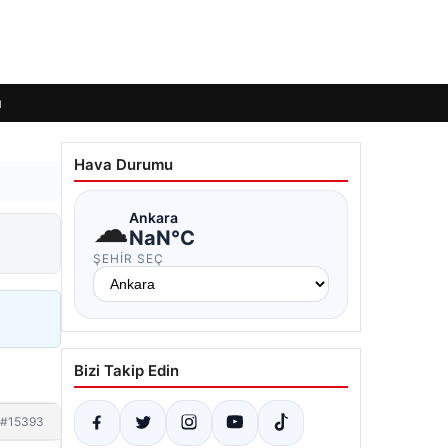
ı
Hava Durumu
☁
Ankara
NaN°C
ŞEHIR SEÇ
Bizi Takip Edin
#15393