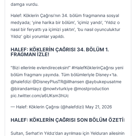
damga vurdu.
Halef: Köklerin Çağrısı’nın 34. bölüm fragmanına sosyal
medyada; ‘yine harika bir bölüm’, ‘içimiz yandı’, ‘Yıldız o
nasıl bir feryattı ya içimizi yaktın’, ‘bu nasıl oyunculuktur
Yıldız’ gibi yorumlar yapıldı.
HALEF: KÖKLERİN ÇAĞRISI 34. BÖLÜM 1.
FRAGMAN İZLE!
"Bizi ellerinle evlendireceksin!” #HalefKöklerinÇağrısı yeni
bölüm fragmanı yayında. Tüm bölümleriyle Disney+'ta.
@halefdizi @DisneyPlusTR@illhansen @aybukepusatme
@birandamlayz @nowtvturkiye @mostproduction
pic.twitter.com/a6UKsm3hUc
— Halef: Köklerin Çağrısı (@halefdizi) May 21, 2026
HALEF: KÖKLERİN ÇAĞRISI SON BÖLÜM ÖZETİ:
Sultan, Serhat’ın Yıldız’dan ayrılması için Yelduran ailesinin