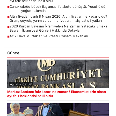
ayı faiz beklentisi belli oldu
Çanakkale’de böcek ilaçlaması felakete dönüştü. Yusuf öldü,
■
annesi yoğun bakımda
Altın fiyatları canlı 8 Nisan 2026: Altın fiyatları ne kadar oldu?
■
Gram, çeyrek, yarım ve cumhuriyet altını alış satış fiyatları
2026 Kurban Bayramı İkramiyeleri Ne Zaman Yatacak? Emekli
■
Bayram İkramiyesi Günleri Hakkında Detaylar
Açık Hava Mutfakları ve Prestijli Yaşam Mekanları
■
Güncel
Ağustos 7, 2026
Merkez Bankası faiz kararı ne zaman? Ekonomistlerin nisan
ayı faiz beklentisi belli oldu