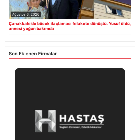
Ağustos 6, 2026
Çanakkale’de böcek ilaçlaması felakete dönüştü. Yusuf öldü,
annesi yoğun bakımda
Son Eklenen Firmalar