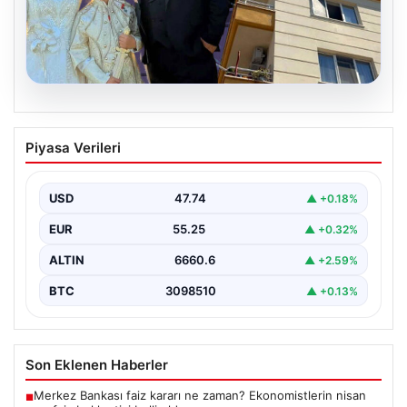
06.08.2026
Çanakkale’de böcek ilaçlaması felakete
Piyasa Verileri
dönüştü. Yusuf öldü, annesi yoğun
bakımda
USD
47.74
▲ +0.18%
EUR
55.25
▲ +0.32%
ALTIN
6660.6
▲ +2.59%
BTC
3098510
▲ +0.13%
Son Eklenen Haberler
Merkez Bankası faiz kararı ne zaman? Ekonomistlerin nisan
■