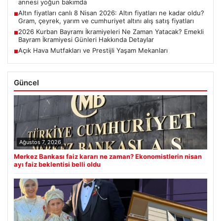
annesi yoğun bakımda
Altın fiyatları canlı 8 Nisan 2026: Altın fiyatları ne kadar oldu?
■
Gram, çeyrek, yarım ve cumhuriyet altını alış satış fiyatları
2026 Kurban Bayramı İkramiyeleri Ne Zaman Yatacak? Emekli
■
Bayram İkramiyesi Günleri Hakkında Detaylar
Açık Hava Mutfakları ve Prestijli Yaşam Mekanları
■
Güncel
Ağustos 7, 2026
Merkez Bankası faiz kararı ne zaman? Ekonomistlerin nisan
ayı faiz beklentisi belli oldu