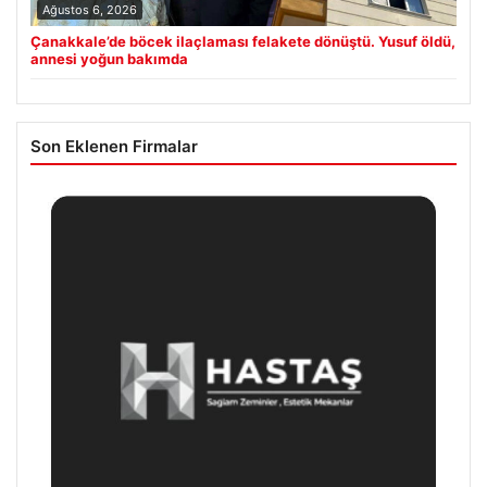
Ağustos 6, 2026
Çanakkale’de böcek ilaçlaması felakete dönüştü. Yusuf öldü,
annesi yoğun bakımda
Son Eklenen Firmalar