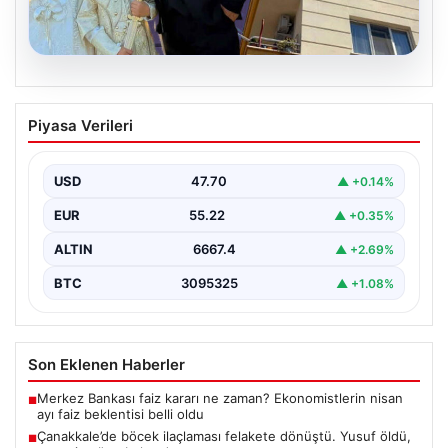
06.08.2026
Çanakkale’de böcek ilaçlaması felakete
Piyasa Verileri
dönüştü. Yusuf öldü, annesi yoğun
bakımda
USD
47.70
▲ +0.14%
EUR
55.22
▲ +0.35%
ALTIN
6667.4
▲ +2.69%
BTC
3095325
▲ +1.08%
Son Eklenen Haberler
Merkez Bankası faiz kararı ne zaman? Ekonomistlerin nisan
■
ayı faiz beklentisi belli oldu
Çanakkale’de böcek ilaçlaması felakete dönüştü. Yusuf öldü,
■