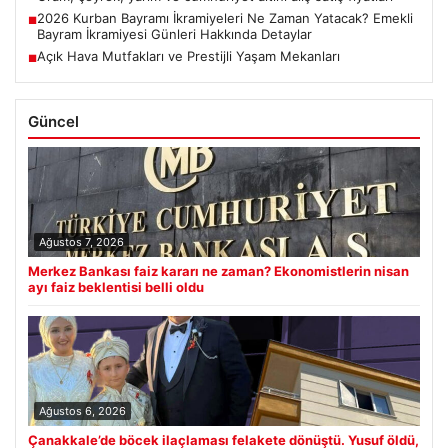
2026 Kurban Bayramı İkramiyeleri Ne Zaman Yatacak? Emekli
■
Bayram İkramiyesi Günleri Hakkında Detaylar
Açık Hava Mutfakları ve Prestijli Yaşam Mekanları
■
Güncel
Ağustos 7, 2026
Merkez Bankası faiz kararı ne zaman? Ekonomistlerin nisan
ayı faiz beklentisi belli oldu
Ağustos 6, 2026
Çanakkale’de böcek ilaçlaması felakete dönüştü. Yusuf öldü,