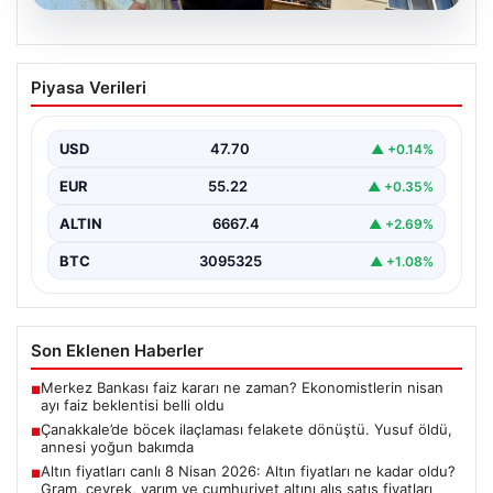
06.08.2026
Çanakkale’de böcek ilaçlaması felakete
Piyasa Verileri
dönüştü. Yusuf öldü, annesi yoğun
bakımda
USD
47.70
▲ +0.14%
EUR
55.22
▲ +0.35%
ALTIN
6667.4
▲ +2.69%
BTC
3095325
▲ +1.08%
Son Eklenen Haberler
Merkez Bankası faiz kararı ne zaman? Ekonomistlerin nisan
■
ayı faiz beklentisi belli oldu
Çanakkale’de böcek ilaçlaması felakete dönüştü. Yusuf öldü,
■
annesi yoğun bakımda
Altın fiyatları canlı 8 Nisan 2026: Altın fiyatları ne kadar oldu?
■
Gram, çeyrek, yarım ve cumhuriyet altını alış satış fiyatları