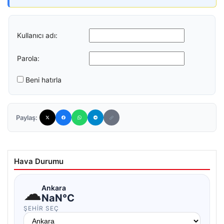
Kullanıcı adı:
Parola:
Beni hatırla
Paylaş:
Hava Durumu
☁
Ankara
NaN°C
ŞEHIR SEÇ