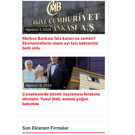
Ağustos 7, 2026
Merkez Bankası faiz kararı ne zaman?
Ekonomistlerin nisan ayı faiz beklentisi
belli oldu
Ağustos 6, 2026
Çanakkale’de böcek ilaçlaması felakete
dönüştü. Yusuf öldü, annesi yoğun
bakımda
Son Eklenen Firmalar