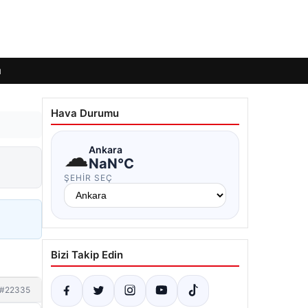
ı
Hava Durumu
☁
Ankara
NaN°C
ŞEHIR SEÇ
Bizi Takip Edin
#22335