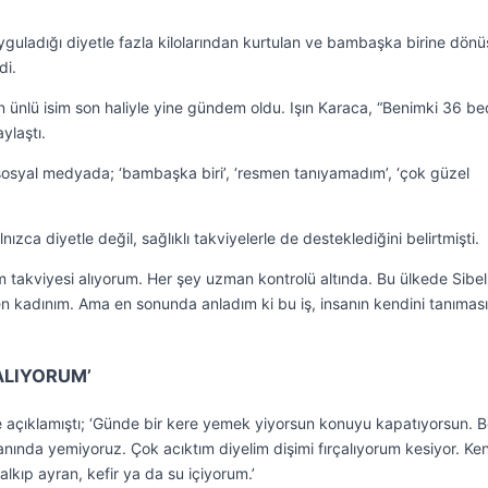
uyguladığı diyetle fazla kilolarından kurtulan ve bambaşka birine dön
di.
 ünlü isim son haliyle yine gündem oldu. Işın Karaca, “Benimki 36 b
ylaştı.
sosyal medyada; ‘bambaşka biri’, ‘resmen tanıyamadım’, ‘çok güzel
nızca diyetle değil, sağlıklı takviyelerle de desteklediğini belirtmişti.
takviyesi alıyorum. Her şey uzman kontrolü altında. Bu ülkede Sibel
eren kadınım. Ama en sonunda anladım ki bu iş, insanın kendini tanıması
ÇALIYORUM’
yle açıklamıştı; ‘Günde bir kere yemek yiyorsun konuyu kapatıyorsun. 
anında yemiyoruz. Çok acıktım diyelim dişimi fırçalıyorum kesiyor. Ke
alkıp ayran, kefir ya da su içiyorum.’