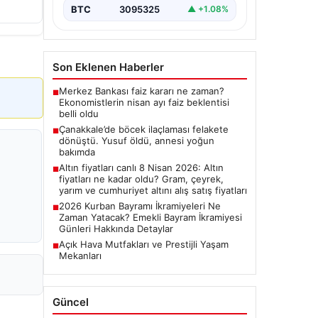
BTC
3095325
▲ +1.08%
Son Eklenen Haberler
Merkez Bankası faiz kararı ne zaman?
■
Ekonomistlerin nisan ayı faiz beklentisi
belli oldu
Çanakkale’de böcek ilaçlaması felakete
■
dönüştü. Yusuf öldü, annesi yoğun
bakımda
Altın fiyatları canlı 8 Nisan 2026: Altın
■
fiyatları ne kadar oldu? Gram, çeyrek,
yarım ve cumhuriyet altını alış satış fiyatları
2026 Kurban Bayramı İkramiyeleri Ne
■
Zaman Yatacak? Emekli Bayram İkramiyesi
Günleri Hakkında Detaylar
Açık Hava Mutfakları ve Prestijli Yaşam
■
Mekanları
Güncel