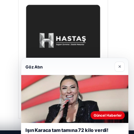
×
Göz Atın
Hastaş Beton
Mayıs 26, 2026
Güncel Haberler
Işın Karaca tam tamına 72 kilo verdi!