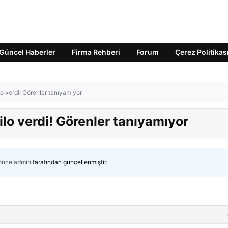
Güncel Haberler
Firma Rehberi
Forum
Çerez Politikas
lo verdi! Görenler tanıyamıyor
ilo verdi! Görenler tanıyamıyor
 önce
admin
tarafından güncellenmiştir.