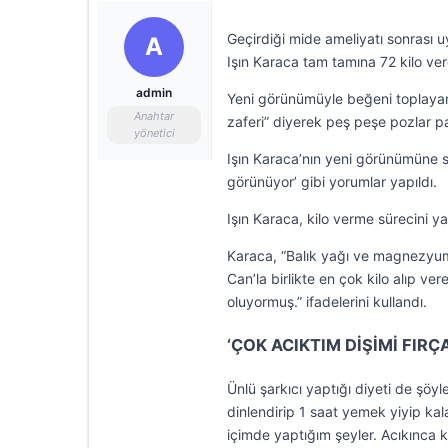
Geçirdiği mide ameliyatı sonrası 
A
Işın Karaca tam tamına 72 kilo ver
admin
Yeni görünümüyle beğeni toplayan
Anahtar
zaferi” diyerek peş peşe pozlar pa
yönetici
Işın Karaca’nın yeni görünümüne 
görünüyor’ gibi yorumlar yapıldı.
Işın Karaca, kilo verme sürecini yal
Karaca, “Balık yağı ve magnezyum 
Can’la birlikte en çok kilo alıp v
oluyormuş.” ifadelerini kullandı.
‘ÇOK ACIKTIM DİŞİMİ FIR
Ünlü şarkıcı yaptığı diyeti de şö
dinlendirip 1 saat yemek yiyip kal
içimde yaptığım şeyler. Acıkınca k