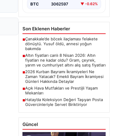
BTC
3062597
▼ -0.62%
Son Eklenen Haberler
Çanakkale’de böcek ilaçlaması felakete
■
dönüştü. Yusuf öldü, annesi yoğun
bakımda
Altın fiyatları canlı 8 Nisan 2026: Altın
■
fiyatları ne kadar oldu? Gram, çeyrek,
yarım ve cumhuriyet altını alış satış fiyatları
2026 Kurban Bayramı İkramiyeleri Ne
■
Zaman Yatacak? Emekli Bayram İkramiyesi
Günleri Hakkında Detaylar
Açık Hava Mutfakları ve Prestijli Yaşam
■
Mekanları
Hatay’da Koleksiyon Değeri Taşıyan Posta
■
Güvercinleriyle Servet Biriktiriyor
Güncel