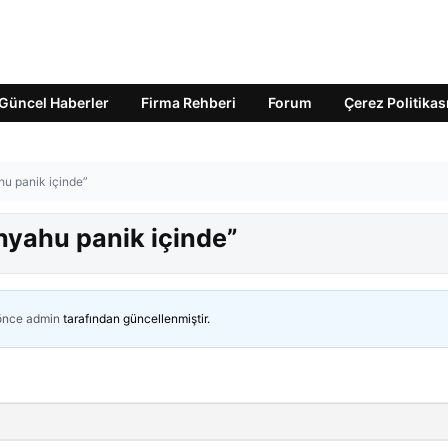
Güncel Haberler
Firma Rehberi
Forum
Çerez Politikas
hu panik içinde”
anyahu panik içinde”
 önce
admin
tarafından güncellenmiştir.