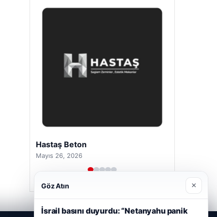
Prenses Night Club
Nisan 29, 2026
×
Göz Atın
İsrail basını duyurdu: “Netanyahu panik