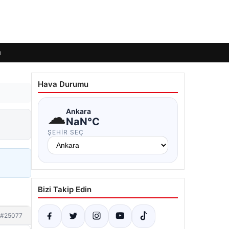
ı
Hava Durumu
☁
Ankara
NaN°C
ŞEHIR SEÇ
Bizi Takip Edin
#25077