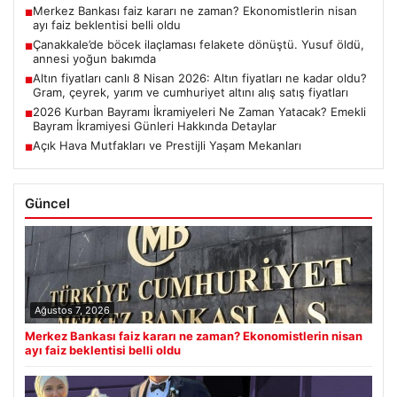
Merkez Bankası faiz kararı ne zaman? Ekonomistlerin nisan
■
ayı faiz beklentisi belli oldu
Çanakkale’de böcek ilaçlaması felakete dönüştü. Yusuf öldü,
■
annesi yoğun bakımda
Altın fiyatları canlı 8 Nisan 2026: Altın fiyatları ne kadar oldu?
■
Gram, çeyrek, yarım ve cumhuriyet altını alış satış fiyatları
2026 Kurban Bayramı İkramiyeleri Ne Zaman Yatacak? Emekli
■
Bayram İkramiyesi Günleri Hakkında Detaylar
Açık Hava Mutfakları ve Prestijli Yaşam Mekanları
■
Güncel
Ağustos 7, 2026
Merkez Bankası faiz kararı ne zaman? Ekonomistlerin nisan
ayı faiz beklentisi belli oldu