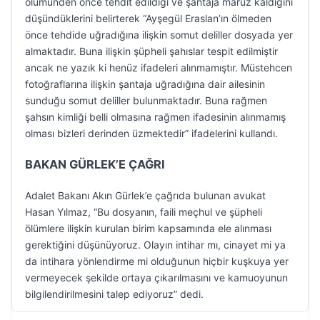
ölümünden önce tehdit edildiği ve şantaja maruz kaldığını
düşündüklerini belirterek “Ayşegül Eraslan’ın ölmeden
önce tehdide uğradığına ilişkin somut deliller dosyada yer
almaktadır. Buna ilişkin şüpheli şahıslar tespit edilmiştir
ancak ne yazık ki henüz ifadeleri alınmamıştır. Müstehcen
fotoğraflarına ilişkin şantaja uğradığına dair ailesinin
sunduğu somut deliller bulunmaktadır. Buna rağmen
şahsın kimliği belli olmasına rağmen ifadesinin alınmamış
olması bizleri derinden üzmektedir” ifadelerini kullandı.
BAKAN GÜRLEK’E ÇAĞRI
Adalet Bakanı Akın Gürlek’e çağrıda bulunan avukat
Hasan Yılmaz, “Bu dosyanın, faili meçhul ve şüpheli
ölümlere ilişkin kurulan birim kapsamında ele alınması
gerektiğini düşünüyoruz. Olayın intihar mı, cinayet mi ya
da intihara yönlendirme mi olduğunun hiçbir kuşkuya yer
vermeyecek şekilde ortaya çıkarılmasını ve kamuoyunun
bilgilendirilmesini talep ediyoruz” dedi.