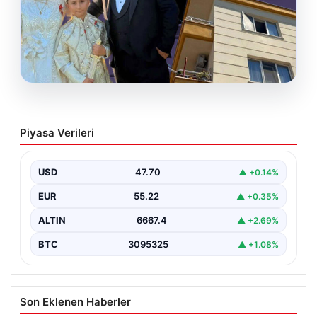
06.08.2026
Çanakkale’de böcek ilaçlaması felakete
Piyasa Verileri
dönüştü. Yusuf öldü, annesi yoğun
bakımda
USD
47.70
▲ +0.14%
EUR
55.22
▲ +0.35%
ALTIN
6667.4
▲ +2.69%
BTC
3095325
▲ +1.08%
Son Eklenen Haberler