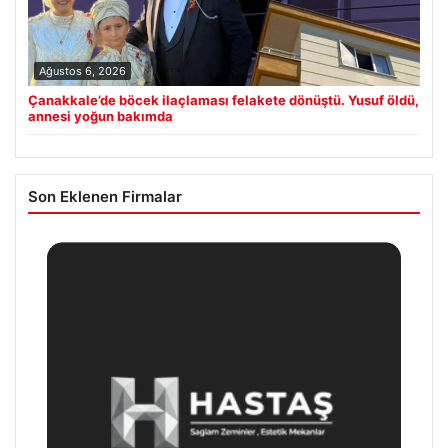
Ağustos 6, 2026
Çanakkale’de böcek ilaçlaması felakete dönüştü. Yusuf öldü,
annesi yoğun bakımda
Son Eklenen Firmalar