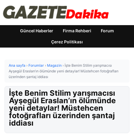
Güncel Haberler
Firma Rehberi
Forum
Çerez Politikası
Ana sayfa
›
Forumlar
›
Magazin
›
İşte Benim Stilim yarışmacısı
Ayşegül Eraslan’ın ölümünde yeni detaylar! Müstehcen fotoğrafları
üzerinden şantaj iddiası
İşte Benim Stilim yarışmacısı
Ayşegül Eraslan’ın ölümünde
yeni detaylar! Müstehcen
fotoğrafları üzerinden şantaj
iddiası