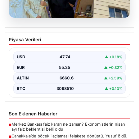
06.08.2026
Çanakkale’de böcek ilaçlaması felakete
Piyasa Verileri
dönüştü. Yusuf öldü, annesi yoğun
bakımda
USD
47.74
▲ +0.18%
EUR
55.25
▲ +0.32%
ALTIN
6660.6
▲ +2.59%
BTC
3098510
▲ +0.13%
Son Eklenen Haberler
Merkez Bankası faiz kararı ne zaman? Ekonomistlerin nisan
■
ayı faiz beklentisi belli oldu
Çanakkale’de böcek ilaçlaması felakete dönüştü. Yusuf öldü,
■