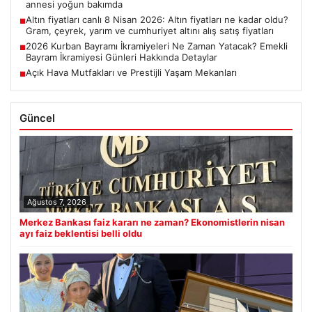
annesi yoğun bakımda
Altın fiyatları canlı 8 Nisan 2026: Altın fiyatları ne kadar oldu?
■
Gram, çeyrek, yarım ve cumhuriyet altını alış satış fiyatları
2026 Kurban Bayramı İkramiyeleri Ne Zaman Yatacak? Emekli
■
Bayram İkramiyesi Günleri Hakkında Detaylar
Açık Hava Mutfakları ve Prestijli Yaşam Mekanları
■
Güncel
Ağustos 7, 2026
Merkez Bankası faiz kararı ne zaman? Ekonomistlerin nisan
ayı faiz beklentisi belli oldu