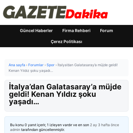
Güncel Haberler
Firma Rehberi
Forum
Çerez Politikası
Ana sayfa
›
Forumlar
›
Spor
›
İtalya’dan Galatasaray’a müjde geldi!
Kenan Yıldız şoku yaşadı…
İtalya’dan Galatasaray’a müjde
geldi! Kenan Yıldız şoku
yaşadı…
Bu konu 0 yanıt içerir, 1 izleyen vardır ve en son
2 ay 3 hafta önce
admin
tarafından güncellenmiştir.