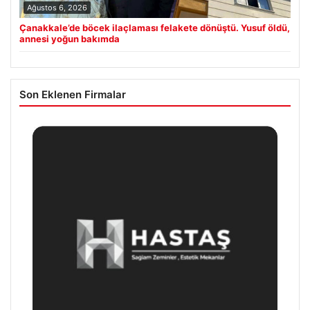
Ağustos 6, 2026
Çanakkale’de böcek ilaçlaması felakete dönüştü. Yusuf öldü,
annesi yoğun bakımda
Son Eklenen Firmalar