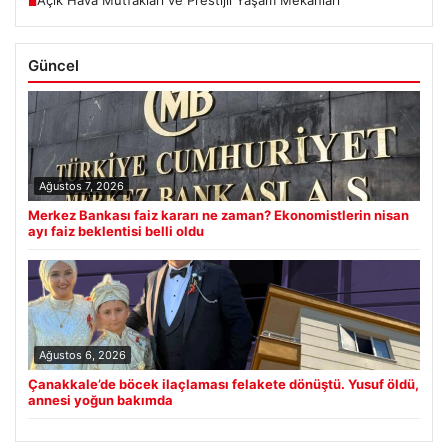
Açık Hava Mutfakları ve Prestijli Yaşam Mekanları
■
Güncel
Ağustos 7, 2026
Merkez Bankası faiz kararı ne zaman? Ekonomistlerin nisan
ayı faiz beklentisi belli oldu
Ağustos 6, 2026
Çanakkale’de böcek ilaçlaması felakete dönüştü. Yusuf öldü,
annesi yoğun bakımda