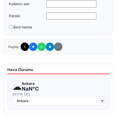
Kullanıcı adı:
Parola:
Beni hatırla
Paylaş:
Hava Durumu
☁
Ankara
NaN°C
ŞEHIR SEÇ