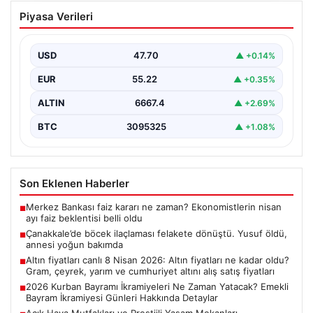
Çanakkale’de böcek ilaçlaması felakete
Piyasa Verileri
dönüştü. Yusuf öldü, annesi yoğun
bakımda
USD
47.70
▲ +0.14%
EUR
55.22
▲ +0.35%
ALTIN
6667.4
▲ +2.69%
BTC
3095325
▲ +1.08%
Son Eklenen Haberler
Merkez Bankası faiz kararı ne zaman? Ekonomistlerin nisan
■
ayı faiz beklentisi belli oldu
Çanakkale’de böcek ilaçlaması felakete dönüştü. Yusuf öldü,
■
annesi yoğun bakımda
Altın fiyatları canlı 8 Nisan 2026: Altın fiyatları ne kadar oldu?
■
Gram, çeyrek, yarım ve cumhuriyet altını alış satış fiyatları
2026 Kurban Bayramı İkramiyeleri Ne Zaman Yatacak? Emekli
■
Bayram İkramiyesi Günleri Hakkında Detaylar