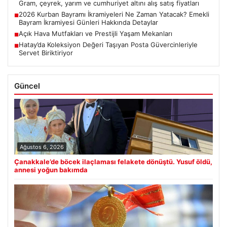
Gram, çeyrek, yarım ve cumhuriyet altını alış satış fiyatları
2026 Kurban Bayramı İkramiyeleri Ne Zaman Yatacak? Emekli
■
Bayram İkramiyesi Günleri Hakkında Detaylar
Açık Hava Mutfakları ve Prestijli Yaşam Mekanları
■
Hatay’da Koleksiyon Değeri Taşıyan Posta Güvercinleriyle
■
Servet Biriktiriyor
Güncel
Ağustos 6, 2026
Çanakkale’de böcek ilaçlaması felakete dönüştü. Yusuf öldü,
annesi yoğun bakımda