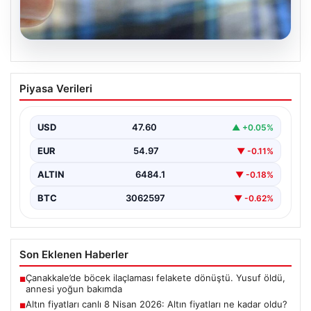
05.08.2026
Altın fiyatları canlı 8 Nisan 2026: Altın
Piyasa Verileri
fiyatları ne kadar oldu? Gram, çeyrek,
yarım ve cumhuriyet altını alış satış
fiyatları
USD
47.60
▲ +0.05%
EUR
54.97
▼ -0.11%
ALTIN
6484.1
▼ -0.18%
BTC
3062597
▼ -0.62%
Son Eklenen Haberler
Çanakkale’de böcek ilaçlaması felakete dönüştü. Yusuf öldü,
■
annesi yoğun bakımda
Altın fiyatları canlı 8 Nisan 2026: Altın fiyatları ne kadar oldu?
■