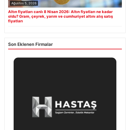
Ağustos 5, 2026
Altın fiyatları canlı 8 Nisan 2026: Altın fiyatları ne kadar
oldu? Gram, çeyrek, yarım ve cumhuriyet altını alış satış
fiyatları
Son Eklenen Firmalar