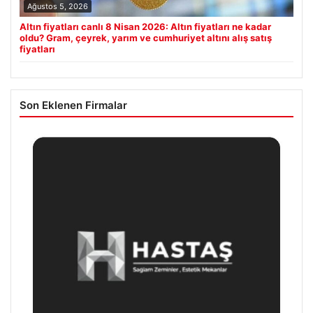
Ağustos 5, 2026
Altın fiyatları canlı 8 Nisan 2026: Altın fiyatları ne kadar
oldu? Gram, çeyrek, yarım ve cumhuriyet altını alış satış
fiyatları
Son Eklenen Firmalar