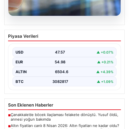
05.08.2026
Altın fiyatları canlı 8 Nisan 2026: Altın
Piyasa Verileri
fiyatları ne kadar oldu? Gram, çeyrek,
yarım ve cumhuriyet altını alış satış
fiyatları
USD
47.57
▲ +0.07%
EUR
54.98
▲ +0.21%
ALTIN
6504.6
▲ +4.39%
BTC
3082817
▲ +1.09%
Son Eklenen Haberler
Çanakkale’de böcek ilaçlaması felakete dönüştü. Yusuf öldü,
■
annesi yoğun bakımda
Altın fiyatları canlı 8 Nisan 2026: Altın fiyatları ne kadar oldu?
■