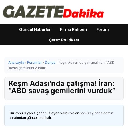
Güncel Haberler
Firma Rehberi
Forum
Çerez Politikası
Ana sayfa
›
Forumlar
›
Dünya
›
Keşm Adası’nda çatışma! İran: “ABD
savaş gemilerini vurduk”
Keşm Adası’nda çatışma! İran:
“ABD savaş gemilerini vurduk”
Bu konu 0 yanıt içerir, 1 izleyen vardır ve en son
3 ay önce
admin
tarafından güncellenmiştir.