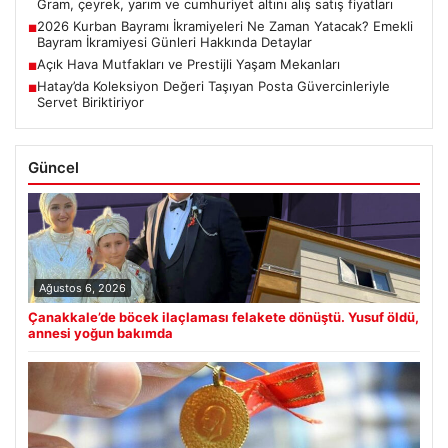
Gram, çeyrek, yarım ve cumhuriyet altını alış satış fiyatları
2026 Kurban Bayramı İkramiyeleri Ne Zaman Yatacak? Emekli
■
Bayram İkramiyesi Günleri Hakkında Detaylar
Açık Hava Mutfakları ve Prestijli Yaşam Mekanları
■
Hatay’da Koleksiyon Değeri Taşıyan Posta Güvercinleriyle
■
Servet Biriktiriyor
Güncel
Ağustos 6, 2026
Çanakkale’de böcek ilaçlaması felakete dönüştü. Yusuf öldü,
annesi yoğun bakımda