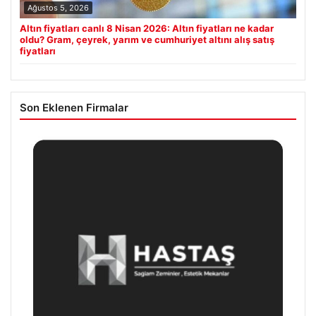
Ağustos 5, 2026
Altın fiyatları canlı 8 Nisan 2026: Altın fiyatları ne kadar
oldu? Gram, çeyrek, yarım ve cumhuriyet altını alış satış
fiyatları
Son Eklenen Firmalar