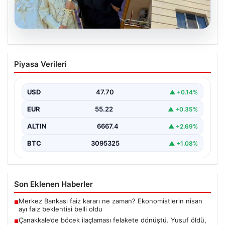
06.08.2026
Çanakkale’de böcek ilaçlaması felakete
Piyasa Verileri
dönüştü. Yusuf öldü, annesi yoğun
bakımda
USD
47.70
▲ +0.14%
EUR
55.22
▲ +0.35%
ALTIN
6667.4
▲ +2.69%
BTC
3095325
▲ +1.08%
Son Eklenen Haberler
Merkez Bankası faiz kararı ne zaman? Ekonomistlerin nisan
■
ayı faiz beklentisi belli oldu
Çanakkale’de böcek ilaçlaması felakete dönüştü. Yusuf öldü,
■