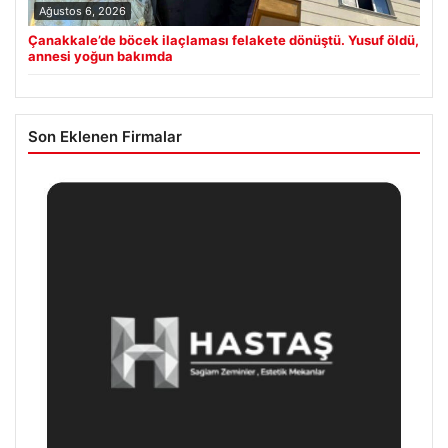
Ağustos 6, 2026
Çanakkale’de böcek ilaçlaması felakete dönüştü. Yusuf öldü,
annesi yoğun bakımda
Son Eklenen Firmalar