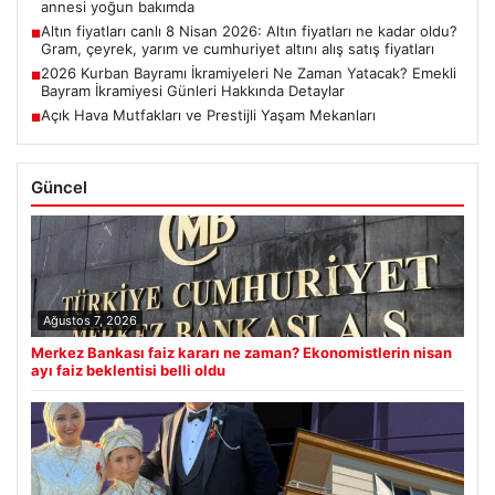
annesi yoğun bakımda
Altın fiyatları canlı 8 Nisan 2026: Altın fiyatları ne kadar oldu?
■
Gram, çeyrek, yarım ve cumhuriyet altını alış satış fiyatları
2026 Kurban Bayramı İkramiyeleri Ne Zaman Yatacak? Emekli
■
Bayram İkramiyesi Günleri Hakkında Detaylar
Açık Hava Mutfakları ve Prestijli Yaşam Mekanları
■
Güncel
Ağustos 7, 2026
Merkez Bankası faiz kararı ne zaman? Ekonomistlerin nisan
ayı faiz beklentisi belli oldu