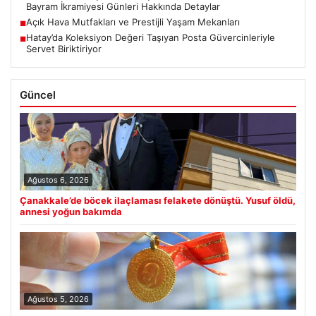
Bayram İkramiyesi Günleri Hakkında Detaylar
Açık Hava Mutfakları ve Prestijli Yaşam Mekanları
■
Hatay’da Koleksiyon Değeri Taşıyan Posta Güvercinleriyle
■
Servet Biriktiriyor
Güncel
Ağustos 6, 2026
Çanakkale’de böcek ilaçlaması felakete dönüştü. Yusuf öldü,
annesi yoğun bakımda
Ağustos 5, 2026