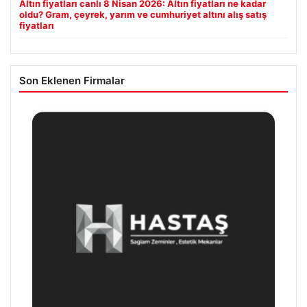
Altın fiyatları canlı 8 Nisan 2026: Altın fiyatları ne kadar
oldu? Gram, çeyrek, yarım ve cumhuriyet altını alış satış
fiyatları
Son Eklenen Firmalar