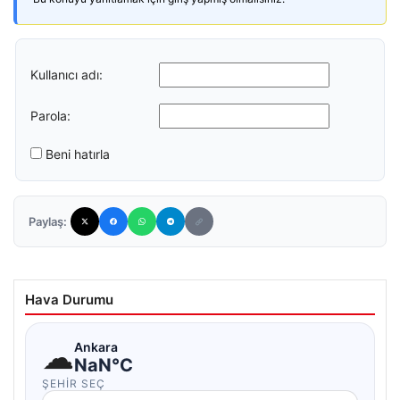
Kullanıcı adı:
Parola:
Beni hatırla
Paylaş:
Hava Durumu
☁
Ankara
NaN°C
ŞEHIR SEÇ