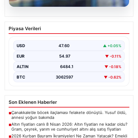
05.08.2026
Altın fiyatları canlı 8 Nisan 2026: Altın
Piyasa Verileri
fiyatları ne kadar oldu? Gram, çeyrek,
yarım ve cumhuriyet altını alış satış
fiyatları
USD
47.60
▲ +0.05%
EUR
54.97
▼ -0.11%
ALTIN
6484.1
▼ -0.18%
BTC
3062597
▼ -0.62%
Son Eklenen Haberler
Çanakkale’de böcek ilaçlaması felakete dönüştü. Yusuf öldü,
■
annesi yoğun bakımda
Altın fiyatları canlı 8 Nisan 2026: Altın fiyatları ne kadar oldu?
■
Gram, çeyrek, yarım ve cumhuriyet altını alış satış fiyatları
2026 Kurban Bayramı İkramiyeleri Ne Zaman Yatacak? Emekli
■