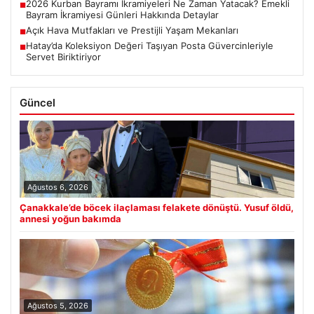
2026 Kurban Bayramı İkramiyeleri Ne Zaman Yatacak? Emekli
■
Bayram İkramiyesi Günleri Hakkında Detaylar
Açık Hava Mutfakları ve Prestijli Yaşam Mekanları
■
Hatay’da Koleksiyon Değeri Taşıyan Posta Güvercinleriyle
■
Servet Biriktiriyor
Güncel
Ağustos 6, 2026
Çanakkale’de böcek ilaçlaması felakete dönüştü. Yusuf öldü,
annesi yoğun bakımda
Ağustos 5, 2026