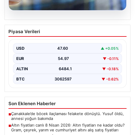
05.08.2026
Altın fiyatları canlı 8 Nisan 2026: Altın
Piyasa Verileri
fiyatları ne kadar oldu? Gram, çeyrek,
yarım ve cumhuriyet altını alış satış
fiyatları
USD
47.60
▲ +0.05%
EUR
54.97
▼ -0.11%
ALTIN
6484.1
▼ -0.18%
BTC
3062597
▼ -0.62%
Son Eklenen Haberler
Çanakkale’de böcek ilaçlaması felakete dönüştü. Yusuf öldü,
■
annesi yoğun bakımda
Altın fiyatları canlı 8 Nisan 2026: Altın fiyatları ne kadar oldu?
■
Gram, çeyrek, yarım ve cumhuriyet altını alış satış fiyatları