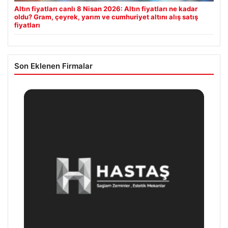
Altın fiyatları canlı 8 Nisan 2026: Altın fiyatları ne kadar
oldu? Gram, çeyrek, yarım ve cumhuriyet altını alış satış
fiyatları
Son Eklenen Firmalar