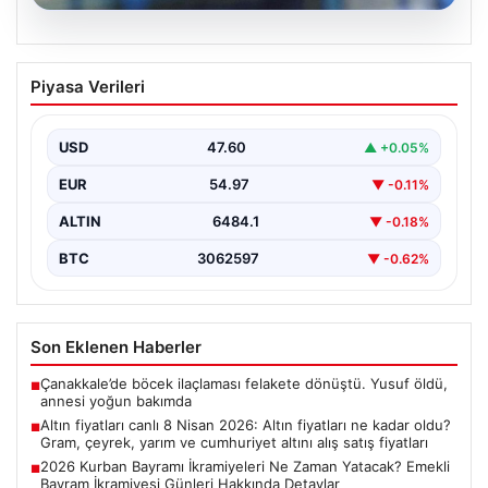
05.08.2026
Altın fiyatları canlı 8 Nisan 2026: Altın
Piyasa Verileri
fiyatları ne kadar oldu? Gram, çeyrek,
yarım ve cumhuriyet altını alış satış
fiyatları
USD
47.60
▲ +0.05%
EUR
54.97
▼ -0.11%
ALTIN
6484.1
▼ -0.18%
BTC
3062597
▼ -0.62%
Son Eklenen Haberler
Çanakkale’de böcek ilaçlaması felakete dönüştü. Yusuf öldü,
■
annesi yoğun bakımda
Altın fiyatları canlı 8 Nisan 2026: Altın fiyatları ne kadar oldu?
■
Gram, çeyrek, yarım ve cumhuriyet altını alış satış fiyatları
2026 Kurban Bayramı İkramiyeleri Ne Zaman Yatacak? Emekli
■
Bayram İkramiyesi Günleri Hakkında Detaylar