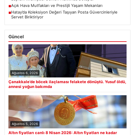
Açık Hava Mutfakları ve Prestijli Yaşam Mekanları
■
Hatay’da Koleksiyon Değeri Taşıyan Posta Güvercinleriyle
■
Servet Biriktiriyor
Güncel
Ağustos 6, 2026
Çanakkale’de böcek ilaçlaması felakete dönüştü. Yusuf öldü,
annesi yoğun bakımda
Ağustos 5, 2026
Altın fiyatları canlı 8 Nisan 2026: Altın fiyatları ne kadar