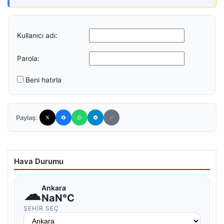
Kullanıcı adı:
Parola:
Beni hatırla
Paylaş:
Hava Durumu
☁
Ankara
NaN°C
ŞEHIR SEÇ