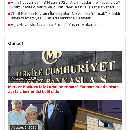
Altın fiyatları canlı 8 Nisan 2026: Altın fiyatları ne kadar oldu?
■
Gram, çeyrek, yarım ve cumhuriyet altını alış satış fiyatları
2026 Kurban Bayramı İkramiyeleri Ne Zaman Yatacak? Emekli
■
Bayram İkramiyesi Günleri Hakkında Detaylar
Açık Hava Mutfakları ve Prestijli Yaşam Mekanları
■
Güncel
Ağustos 7, 2026
Merkez Bankası faiz kararı ne zaman? Ekonomistlerin nisan
ayı faiz beklentisi belli oldu
Ağustos 6, 2026