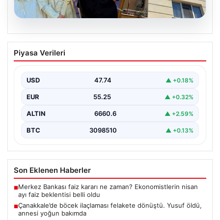
06.08.2026
Çanakkale’de böcek ilaçlaması felakete
Piyasa Verileri
dönüştü. Yusuf öldü, annesi yoğun
bakımda
USD
47.74
▲ +0.18%
EUR
55.25
▲ +0.32%
ALTIN
6660.6
▲ +2.59%
BTC
3098510
▲ +0.13%
Son Eklenen Haberler
Merkez Bankası faiz kararı ne zaman? Ekonomistlerin nisan
■
ayı faiz beklentisi belli oldu
Çanakkale’de böcek ilaçlaması felakete dönüştü. Yusuf öldü,
■
annesi yoğun bakımda