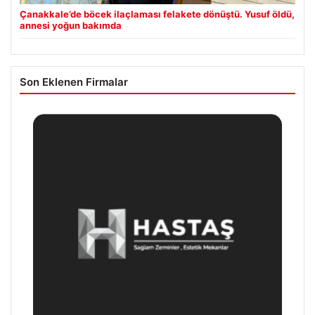
Çanakkale’de böcek ilaçlaması felakete dönüştü. Yusuf öldü,
annesi yoğun bakımda
Son Eklenen Firmalar