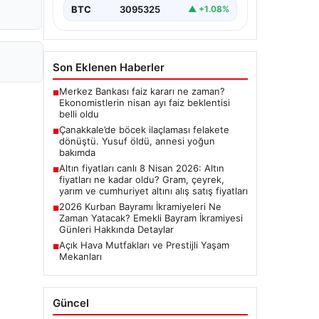
BTC
3095325
▲ +1.08%
Son Eklenen Haberler
Merkez Bankası faiz kararı ne zaman?
■
Ekonomistlerin nisan ayı faiz beklentisi
belli oldu
Çanakkale’de böcek ilaçlaması felakete
■
dönüştü. Yusuf öldü, annesi yoğun
bakımda
Altın fiyatları canlı 8 Nisan 2026: Altın
■
fiyatları ne kadar oldu? Gram, çeyrek,
yarım ve cumhuriyet altını alış satış fiyatları
2026 Kurban Bayramı İkramiyeleri Ne
■
Zaman Yatacak? Emekli Bayram İkramiyesi
Günleri Hakkında Detaylar
Açık Hava Mutfakları ve Prestijli Yaşam
■
Mekanları
Güncel