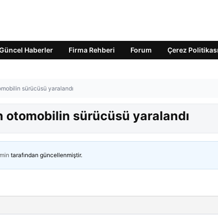
Güncel Haberler
Firma Rehberi
Forum
Çerez Politikas
omobilin sürücüsü yaralandı
n otomobilin sürücüsü yaralandı
min
tarafından güncellenmiştir.