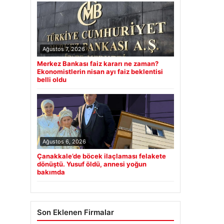
Ağustos 7, 2026
Merkez Bankası faiz kararı ne zaman?
Ekonomistlerin nisan ayı faiz beklentisi
belli oldu
Ağustos 6, 2026
Çanakkale’de böcek ilaçlaması felakete
dönüştü. Yusuf öldü, annesi yoğun
bakımda
Son Eklenen Firmalar