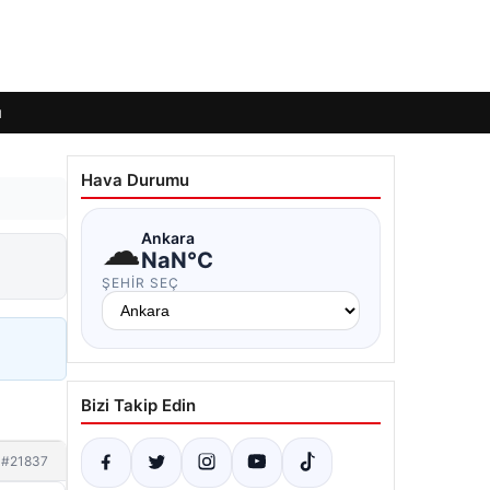
ı
Hava Durumu
☁
Ankara
NaN°C
ŞEHIR SEÇ
Bizi Takip Edin
#21837