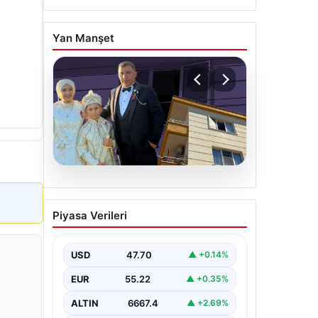
Yan Manşet
06.08.2026
Çanakkale’de böcek
Piyasa Verileri
ilaçlaması felakete
dönüştü. Yusuf öldü,
annesi yoğun bakımda
USD
47.70
▲ +0.14%
EUR
55.22
▲ +0.35%
ALTIN
6667.4
▲ +2.69%