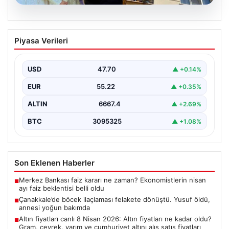
06.08.2026
Çanakkale’de böcek ilaçlaması felakete
Piyasa Verileri
dönüştü. Yusuf öldü, annesi yoğun
bakımda
USD
47.70
▲ +0.14%
EUR
55.22
▲ +0.35%
ALTIN
6667.4
▲ +2.69%
BTC
3095325
▲ +1.08%
Son Eklenen Haberler
Merkez Bankası faiz kararı ne zaman? Ekonomistlerin nisan
■
ayı faiz beklentisi belli oldu
Çanakkale’de böcek ilaçlaması felakete dönüştü. Yusuf öldü,
■
annesi yoğun bakımda
Altın fiyatları canlı 8 Nisan 2026: Altın fiyatları ne kadar oldu?
■
Gram, çeyrek, yarım ve cumhuriyet altını alış satış fiyatları