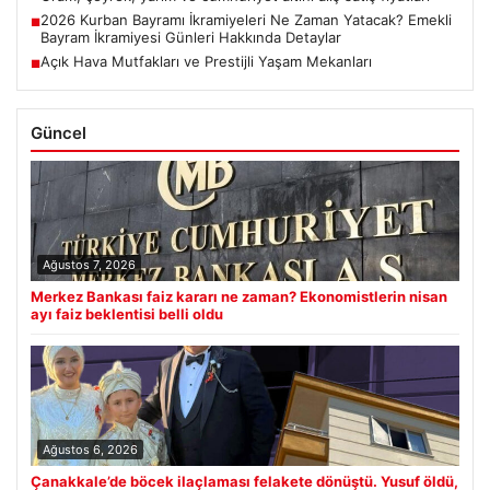
2026 Kurban Bayramı İkramiyeleri Ne Zaman Yatacak? Emekli
■
Bayram İkramiyesi Günleri Hakkında Detaylar
Açık Hava Mutfakları ve Prestijli Yaşam Mekanları
■
Güncel
Ağustos 7, 2026
Merkez Bankası faiz kararı ne zaman? Ekonomistlerin nisan
ayı faiz beklentisi belli oldu
Ağustos 6, 2026
Çanakkale’de böcek ilaçlaması felakete dönüştü. Yusuf öldü,