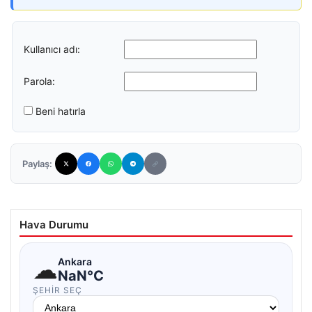
Kullanıcı adı:
Parola:
Beni hatırla
Paylaş:
Hava Durumu
☁
Ankara
NaN°C
ŞEHIR SEÇ