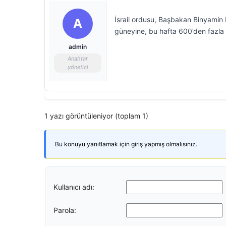
İsrail ordusu, Başbakan Binyamin N
A
güneyine, bu hafta 600’den fazla 
admin
Anahtar
yönetici
1 yazı görüntüleniyor (toplam 1)
Bu konuyu yanıtlamak için giriş yapmış olmalısınız.
Kullanıcı adı:
Parola: