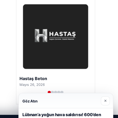
Hastaş Beton
Mayıs 26, 2026
×
Göz Atın
Lübnan’a yoğun hava saldırısı! 600’den