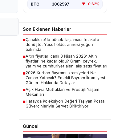
BTC
3062597
▼ -0.62%
Son Eklenen Haberler
Çanakkale’de böcek ilaçlaması felakete
■
dönüştü. Yusuf öldü, annesi yoğun
bakımda
Altın fiyatları canlı 8 Nisan 2026: Altın
■
fiyatları ne kadar oldu? Gram, çeyrek,
yarım ve cumhuriyet altını alış satış fiyatları
2026 Kurban Bayramı İkramiyeleri Ne
■
Zaman Yatacak? Emekli Bayram İkramiyesi
Günleri Hakkında Detaylar
Açık Hava Mutfakları ve Prestijli Yaşam
■
Mekanları
Hatay’da Koleksiyon Değeri Taşıyan Posta
■
Güvercinleriyle Servet Biriktiriyor
Güncel