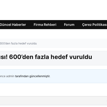
Güncel Haberler
Firma Rehberi
Forum
Çerez Politikas
 600’den fazla hedef vuruldu
sı! 600’den fazla hedef vuruldu
 önce
admin
tarafından güncellenmiştir.