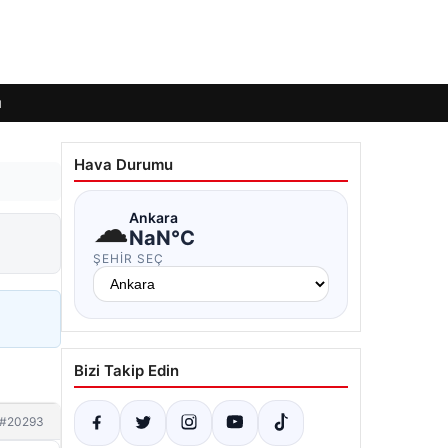
ı
Hava Durumu
☁
Ankara
NaN°C
ŞEHIR SEÇ
Bizi Takip Edin
#20293