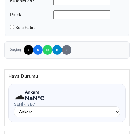
Kullanıcı adı:
Parola:
Beni hatırla
Paylaş:
Hava Durumu
☁
Ankara
NaN°C
ŞEHIR SEÇ