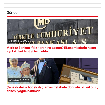
Güncel
Ağustos 7, 2026
Merkez Bankası faiz kararı ne zaman? Ekonomistlerin nisan
ayı faiz beklentisi belli oldu
Ağustos 6, 2026
Çanakkale’de böcek ilaçlaması felakete dönüştü. Yusuf öldü,
annesi yoğun bakımda