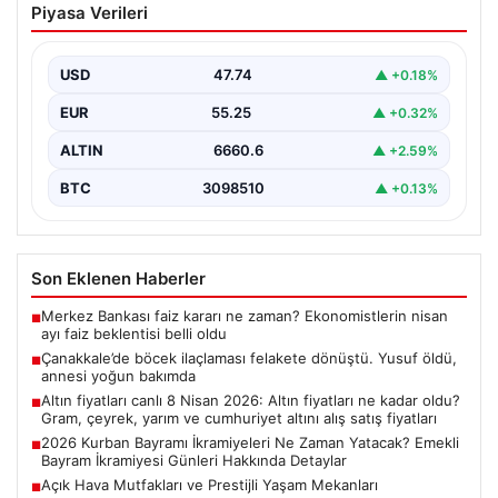
Piyasa Verileri
dönüştü. Yusuf öldü, annesi yoğun
bakımda
USD
47.74
▲ +0.18%
EUR
55.25
▲ +0.32%
ALTIN
6660.6
▲ +2.59%
BTC
3098510
▲ +0.13%
Son Eklenen Haberler
Merkez Bankası faiz kararı ne zaman? Ekonomistlerin nisan
■
ayı faiz beklentisi belli oldu
Çanakkale’de böcek ilaçlaması felakete dönüştü. Yusuf öldü,
■
annesi yoğun bakımda
Altın fiyatları canlı 8 Nisan 2026: Altın fiyatları ne kadar oldu?
■
Gram, çeyrek, yarım ve cumhuriyet altını alış satış fiyatları
2026 Kurban Bayramı İkramiyeleri Ne Zaman Yatacak? Emekli
■
Bayram İkramiyesi Günleri Hakkında Detaylar
Açık Hava Mutfakları ve Prestijli Yaşam Mekanları
■