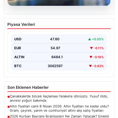
05.08.2026
Altın fiyatları canlı 8 Nisan 2026: Altın
Piyasa Verileri
fiyatları ne kadar oldu? Gram, çeyrek,
yarım ve cumhuriyet altını alış satış
fiyatları
USD
47.60
▲ +0.05%
EUR
54.97
▼ -0.11%
ALTIN
6484.1
▼ -0.18%
BTC
3062597
▼ -0.62%
Son Eklenen Haberler
Çanakkale’de böcek ilaçlaması felakete dönüştü. Yusuf öldü,
■
annesi yoğun bakımda
Altın fiyatları canlı 8 Nisan 2026: Altın fiyatları ne kadar oldu?
■
Gram, çeyrek, yarım ve cumhuriyet altını alış satış fiyatları
2026 Kurban Bayramı İkramiyeleri Ne Zaman Yatacak? Emekli
■