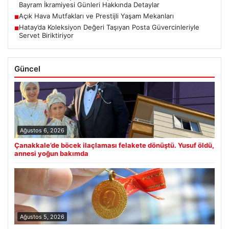
Bayram İkramiyesi Günleri Hakkında Detaylar
Açık Hava Mutfakları ve Prestijli Yaşam Mekanları
■
Hatay’da Koleksiyon Değeri Taşıyan Posta Güvercinleriyle
■
Servet Biriktiriyor
Güncel
Ağustos 6, 2026
Çanakkale’de böcek ilaçlaması felakete dönüştü. Yusuf öldü,
annesi yoğun bakımda
Ağustos 5, 2026