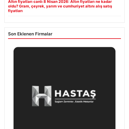
Altın fiyatları canlı 8 Nisan 2026: Altın fiyatları ne kadar
oldu? Gram, çeyrek, yarım ve cumhuriyet altını alış satış
fiyatları
Son Eklenen Firmalar