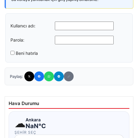
Kullanıcı adı:
Parola:
Beni hatırla
Paylaş:
Hava Durumu
☁
Ankara
NaN°C
ŞEHIR SEÇ