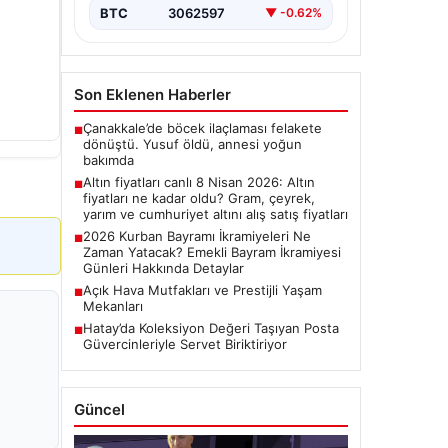
BTC
3062597
▼ -0.62%
Son Eklenen Haberler
Çanakkale’de böcek ilaçlaması felakete
■
dönüştü. Yusuf öldü, annesi yoğun
bakımda
Altın fiyatları canlı 8 Nisan 2026: Altın
■
fiyatları ne kadar oldu? Gram, çeyrek,
yarım ve cumhuriyet altını alış satış fiyatları
2026 Kurban Bayramı İkramiyeleri Ne
■
Zaman Yatacak? Emekli Bayram İkramiyesi
Günleri Hakkında Detaylar
Açık Hava Mutfakları ve Prestijli Yaşam
■
Mekanları
Hatay’da Koleksiyon Değeri Taşıyan Posta
■
Güvercinleriyle Servet Biriktiriyor
Güncel