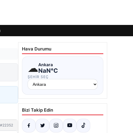
ı
Hava Durumu
☁
Ankara
NaN°C
ŞEHIR SEÇ
Bizi Takip Edin
#22352