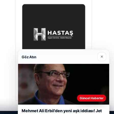
×
Göz Atın
Hastaş Beton
Mayıs 26, 2026
Güncel Haberler
Mehmet Ali Erbil’den yeni aşk iddiası! Jet