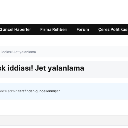
Güncel Haberler
Firma Rehberi
Forum
Çerez Politikas
 iddiası! Jet yalanlama
şk iddiası! Jet yalanlama
 önce
admin
tarafından güncellenmiştir.