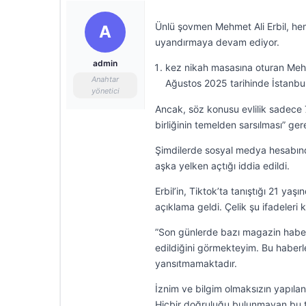
Ünlü şovmen Mehmet Ali Erbil, h
A
uyandırmaya devam ediyor.
admin
kez nikah masasına oturan Mehm
Anahtar
Ağustos 2025 tarihinde İstanbul
yönetici
Ancak, söz konusu evlilik sadece 7
birliğinin temelden sarsılması” ge
Şimdilerde sosyal medya hesabınd
aşka yelken açtığı iddia edildi.
Erbil’in, Tiktok’ta tanıştığı 21 ya
açıklama geldi. Çelik şu ifadeleri k
”Son günlerde bazı magazin haberler
edildiğini görmekteyim. Bu haberle
yansıtmamaktadır.
İznim ve bilgim olmaksızın yapılan b
Hiçbir doğruluğu bulunmayan bu t