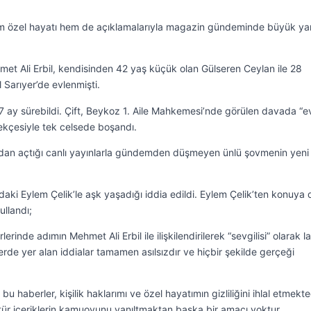
em özel hayatı hem de açıklamalarıyla magazin gündeminde büyük ya
et Ali Erbil, kendisinden 42 yaş küçük olan Gülseren Ceylan ile 28
 Sarıyer’de evlenmişti.
 ay sürebildi. Çift, Beykoz 1. Aile Mahkemesi’nde görülen davada “evl
rekçesiyle tek celsede boşandı.
an açtığı canlı yayınlarla gündemden düşmeyen ünlü şovmenin yeni 
şındaki Eylem Çelik’le aşk yaşadığı iddia edildi. Eylem Çelik’ten konuya 
ullandı;
inde adımın Mehmet Ali Erbil ile ilişkilendirilerek “sevgilisi” olarak l
rde yer alan iddialar tamamen asılsızdır ve hiçbir şekilde gerçeği
u haberler, kişilik haklarımı ve özel hayatımın gizliliğini ihlal etmekte
ür içeriklerin kamuoyunu yanıltmaktan başka bir amacı yoktur.