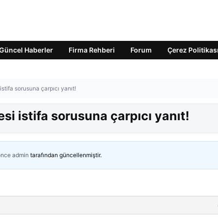
Güncel Haberler
Firma Rehberi
Forum
Çerez Politikas
stifa sorusuna çarpıcı yanıt!
i istifa sorusuna çarpıcı yanıt!
önce
admin
tarafından güncellenmiştir.