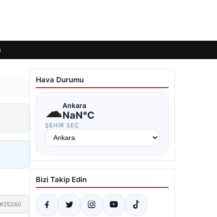
ı
Hava Durumu
☁
Ankara
NaN°C
ŞEHIR SEÇ
Bizi Takip Edin
#25240