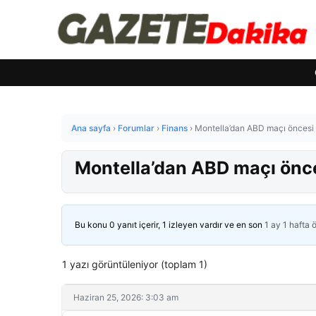
Ana sayfa
›
Forumlar
›
Finans
›
Montella’dan ABD maçı öncesi i
Montella’dan ABD maçı önces
Bu konu 0 yanıt içerir, 1 izleyen vardır ve en son
1 ay 1 hafta 
1 yazı görüntüleniyor (toplam 1)
Haziran 25, 2026: 3:03 am