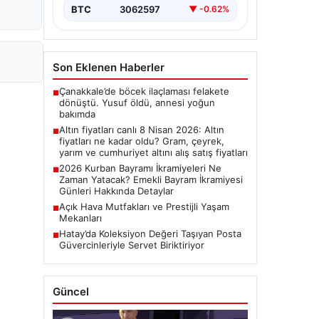
BTC
3062597
▼ -0.62%
Son Eklenen Haberler
Çanakkale’de böcek ilaçlaması felakete
■
dönüştü. Yusuf öldü, annesi yoğun
bakımda
Altın fiyatları canlı 8 Nisan 2026: Altın
■
fiyatları ne kadar oldu? Gram, çeyrek,
yarım ve cumhuriyet altını alış satış fiyatları
2026 Kurban Bayramı İkramiyeleri Ne
■
Zaman Yatacak? Emekli Bayram İkramiyesi
Günleri Hakkında Detaylar
Açık Hava Mutfakları ve Prestijli Yaşam
■
Mekanları
Hatay’da Koleksiyon Değeri Taşıyan Posta
■
Güvercinleriyle Servet Biriktiriyor
Güncel