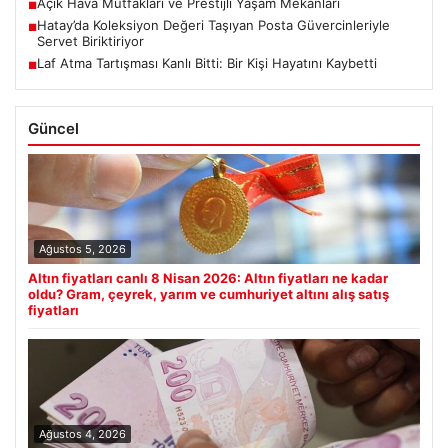
Açık Hava Mutfakları ve Prestijli Yaşam Mekanları
■
Hatay’da Koleksiyon Değeri Taşıyan Posta Güvercinleriyle
■
Servet Biriktiriyor
Laf Atma Tartışması Kanlı Bitti: Bir Kişi Hayatını Kaybetti
■
Güncel
Ağustos 5, 2026
Altın fiyatları canlı 8 Nisan 2026: Altın fiyatları ne kadar
oldu? Gram, çeyrek, yarım ve cumhuriyet altını alış satış
fiyatları
Ağustos 4, 2026