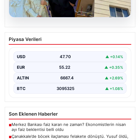
06.08.2026
Çanakkale’de böcek ilaçlaması felakete
Piyasa Verileri
dönüştü. Yusuf öldü, annesi yoğun
bakımda
USD
47.70
▲ +0.14%
EUR
55.22
▲ +0.35%
ALTIN
6667.4
▲ +2.69%
BTC
3095325
▲ +1.08%
Son Eklenen Haberler
Merkez Bankası faiz kararı ne zaman? Ekonomistlerin nisan
■
ayı faiz beklentisi belli oldu
Çanakkale’de böcek ilaçlaması felakete dönüştü. Yusuf öldü,
■