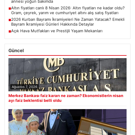
annesi yoğun bakımda
Altın fiyatları canlı 8 Nisan 2026: Altın fiyatları ne kadar oldu?
■
Gram, çeyrek, yarım ve cumhuriyet altını alış satış fiyatları
2026 Kurban Bayramı İkramiyeleri Ne Zaman Yatacak? Emekli
■
Bayram İkramiyesi Günleri Hakkında Detaylar
Açık Hava Mutfakları ve Prestijli Yaşam Mekanları
■
Güncel
Ağustos 7, 2026
Merkez Bankası faiz kararı ne zaman? Ekonomistlerin nisan
ayı faiz beklentisi belli oldu