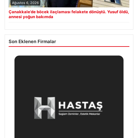
Ağustos 6, 2026
Çanakkale’de böcek ilaçlaması felakete dönüştü. Yusuf öldü,
annesi yoğun bakımda
Son Eklenen Firmalar