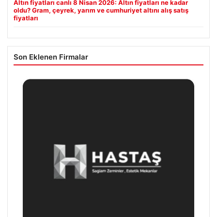
Altın fiyatları canlı 8 Nisan 2026: Altın fiyatları ne kadar
oldu? Gram, çeyrek, yarım ve cumhuriyet altını alış satış
fiyatları
Son Eklenen Firmalar