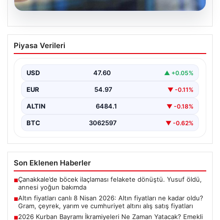
05.08.2026
Altın fiyatları canlı 8 Nisan 2026: Altın
Piyasa Verileri
fiyatları ne kadar oldu? Gram, çeyrek,
yarım ve cumhuriyet altını alış satış
fiyatları
USD
47.60
▲ +0.05%
EUR
54.97
▼ -0.11%
ALTIN
6484.1
▼ -0.18%
BTC
3062597
▼ -0.62%
Son Eklenen Haberler
Çanakkale’de böcek ilaçlaması felakete dönüştü. Yusuf öldü,
■
annesi yoğun bakımda
Altın fiyatları canlı 8 Nisan 2026: Altın fiyatları ne kadar oldu?
■
Gram, çeyrek, yarım ve cumhuriyet altını alış satış fiyatları
2026 Kurban Bayramı İkramiyeleri Ne Zaman Yatacak? Emekli
■