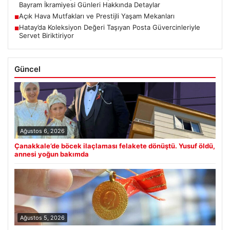
Bayram İkramiyesi Günleri Hakkında Detaylar
Açık Hava Mutfakları ve Prestijli Yaşam Mekanları
■
Hatay’da Koleksiyon Değeri Taşıyan Posta Güvercinleriyle
■
Servet Biriktiriyor
Güncel
Ağustos 6, 2026
Çanakkale’de böcek ilaçlaması felakete dönüştü. Yusuf öldü,
annesi yoğun bakımda
Ağustos 5, 2026