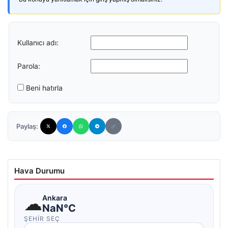
Kullanıcı adı:
Parola:
Beni hatırla
Paylaş:
Hava Durumu
☁
Ankara
NaN°C
ŞEHIR SEÇ