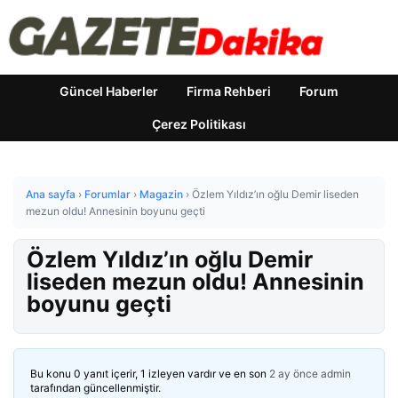
Güncel Haberler
Firma Rehberi
Forum
Çerez Politikası
Ana sayfa
›
Forumlar
›
Magazin
›
Özlem Yıldız’ın oğlu Demir liseden
mezun oldu! Annesinin boyunu geçti
Özlem Yıldız’ın oğlu Demir
liseden mezun oldu! Annesinin
boyunu geçti
Bu konu 0 yanıt içerir, 1 izleyen vardır ve en son
2 ay önce
admin
tarafından güncellenmiştir.