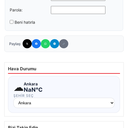
Parola:
Beni hatırla
Paylaş:
Hava Durumu
☁
Ankara
NaN°C
ŞEHIR SEÇ
Bizi Takip Edin