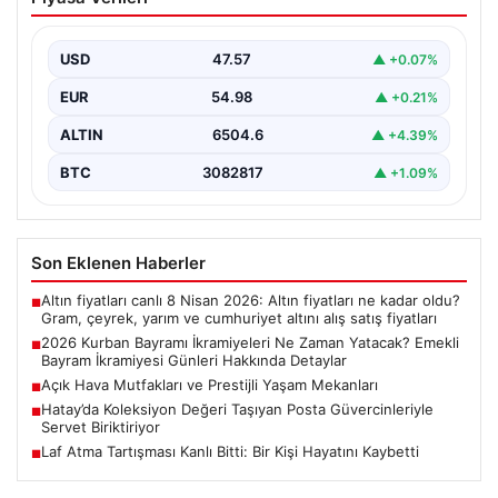
Zaman Yatacak? Emekli Bayram
İkramiyesi Günleri Hakkında Detaylar
USD
47.57
▲ +0.07%
2026 yılı Kurban Bayramı'nın yaklaşmasıyla birlikte,
milyonlarca emekli vatandaşın odak noktası bayram
EUR
54.98
▲ +0.21%
ikramiyelerinin ne…
ALTIN
6504.6
▲ +4.39%
BTC
3082817
▲ +1.09%
Son Eklenen Haberler
Altın fiyatları canlı 8 Nisan 2026: Altın fiyatları ne kadar oldu?
■
Gram, çeyrek, yarım ve cumhuriyet altını alış satış fiyatları
2026 Kurban Bayramı İkramiyeleri Ne Zaman Yatacak? Emekli
■
Bayram İkramiyesi Günleri Hakkında Detaylar
Açık Hava Mutfakları ve Prestijli Yaşam Mekanları
■
Hatay’da Koleksiyon Değeri Taşıyan Posta Güvercinleriyle
■
Servet Biriktiriyor
Laf Atma Tartışması Kanlı Bitti: Bir Kişi Hayatını Kaybetti
■