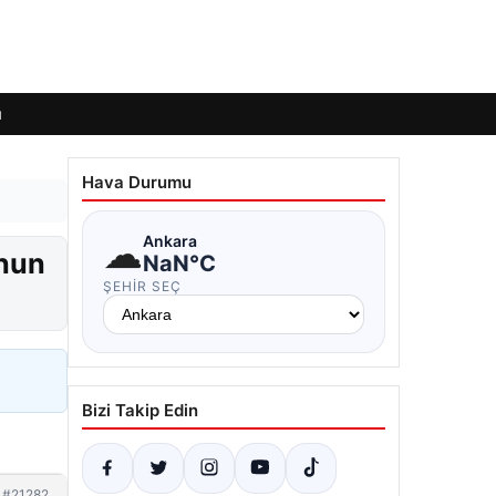
ı
Hava Durumu
☁
Ankara
unun
NaN°C
ŞEHIR SEÇ
Bizi Takip Edin
#21282