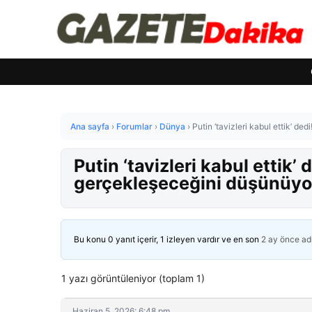
Ana sayfa
›
Forumlar
›
Dünya
›
Putin ‘tavizleri kabul ettik’ 
Putin ‘tavizleri kabul ettik
gerçekleşeceğini düşünüy
Bu konu 0 yanıt içerir, 1 izleyen vardır ve en son
2 ay önce
ad
1 yazı görüntüleniyor (toplam 1)
Haziran 5, 2026: 6:48 pm