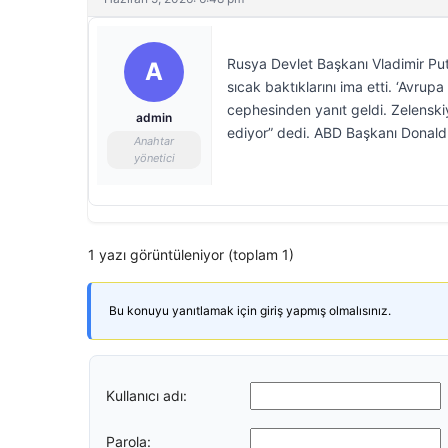
Rusya Devlet Başkanı Vladimir Put
A
sıcak baktıklarını ima etti. ‘Avru
cephesinden yanıt geldi. Zelenskiy 
admin
ediyor” dedi. ABD Başkanı Donald
Anahtar
yönetici
1 yazı görüntüleniyor (toplam 1)
Bu konuyu yanıtlamak için giriş yapmış olmalısınız.
Kullanıcı adı:
Parola: