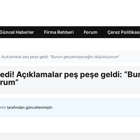
Güncel Haberler
Firma Rehberi
Forum
Çerez Politikas
dedi! Açıklamalar peş peşe geldi: “Bunun gerçekleşeceğini düşünüyorum”
’ dedi! Açıklamalar peş peşe geldi: “B
orum”
min
tarafından güncellenmiştir.