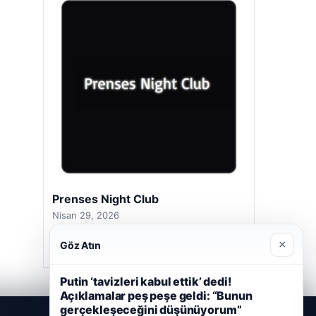
Prenses Night Club
Nisan 29, 2026
×
Göz Atın
Putin ‘tavizleri kabul ettik’ dedi!
Açıklamalar peş peşe geldi: “Bunun
gerçekleşeceğini düşünüyorum”