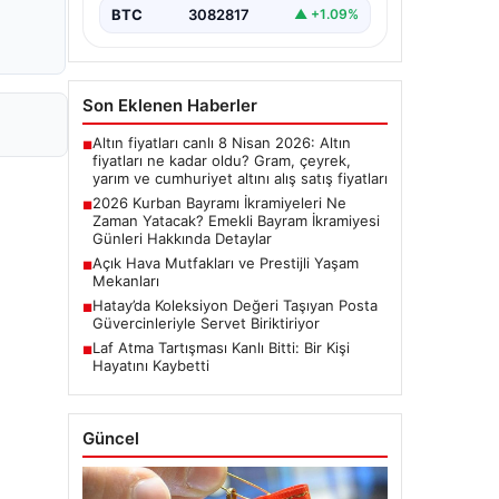
bayram ikramiyelerinin ne…
BTC
3082817
▲ +1.09%
Son Eklenen Haberler
Altın fiyatları canlı 8 Nisan 2026: Altın
■
fiyatları ne kadar oldu? Gram, çeyrek,
yarım ve cumhuriyet altını alış satış fiyatları
2026 Kurban Bayramı İkramiyeleri Ne
■
Zaman Yatacak? Emekli Bayram İkramiyesi
Günleri Hakkında Detaylar
Açık Hava Mutfakları ve Prestijli Yaşam
■
Mekanları
Hatay’da Koleksiyon Değeri Taşıyan Posta
■
Güvercinleriyle Servet Biriktiriyor
Laf Atma Tartışması Kanlı Bitti: Bir Kişi
■
Hayatını Kaybetti
Güncel