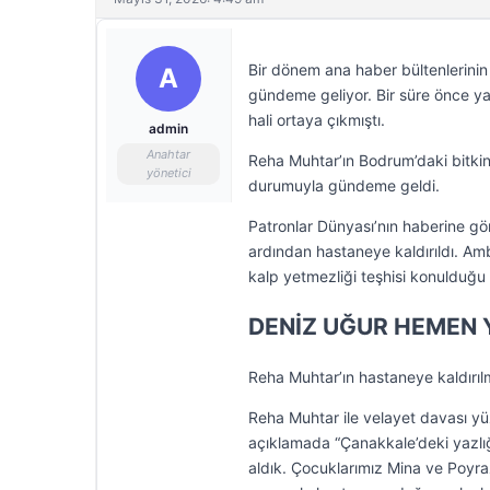
Bir dönem ana haber bültenlerinin
A
gündeme geliyor. Bir süre önce y
hali ortaya çıkmıştı.
admin
Anahtar
Reha Muhtar’ın Bodrum’daki bitki
yönetici
durumuyla gündeme geldi.
Patronlar Dünyası’nın haberine gö
ardından hastaneye kaldırıldı. Amb
kalp yetmezliği teşhisi konulduğu 
DENİZ UĞUR HEMEN 
Reha Muhtar’ın hastaneye kaldırıl
Reha Muhtar ile velayet davası y
açıklamada “Çanakkale’deki yazlı
aldık. Çocuklarımız Mina ve Poyra