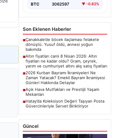
bize
BTC
3062597
▼ -0.62%
Son Eklenen Haberler
Çanakkale’de böcek ilaçlaması felakete
■
dönüştü. Yusuf öldü, annesi yoğun
bakımda
Altın fiyatları canlı 8 Nisan 2026: Altın
■
fiyatları ne kadar oldu? Gram, çeyrek,
yarım ve cumhuriyet altını alış satış fiyatları
2026 Kurban Bayramı İkramiyeleri Ne
■
Zaman Yatacak? Emekli Bayram İkramiyesi
Günleri Hakkında Detaylar
Açık Hava Mutfakları ve Prestijli Yaşam
■
Mekanları
Hatay’da Koleksiyon Değeri Taşıyan Posta
■
Güvercinleriyle Servet Biriktiriyor
Güncel