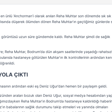
 en ünlü ‘Anchorman’i olarak anılan Reha Muhtar son dönemde sık sık
alısında düşerek ölümden dönen Reha Muhtar’ın geçtiğimiz günlerde 
n görüntüsü uzun süre gündemde kaldı. Reha Muhtar şimdi de sağlık
re; Reha Muhtar, Bodrum’da dün akşam saatlerinde yaşadığı rahatsızl
ulansla hastaneye götürülen Muhtar’ın ilk kontrollerinin ardından ken
öğrenildi.
YOLA ÇIKTI
masının ardından eski eş Deniz Uğur’dan hemen bir paylaşım geldi.
üzünden araları bozuk olan Deniz Uğur, sosyal medya hesabından yap
ğımızdayken Reha Muhtar’ın Bodrum’da hastaneye kaldırıldığı haberin
z’ın babalarının sağlık durumunu takip etmeleri ve yanında olmaları