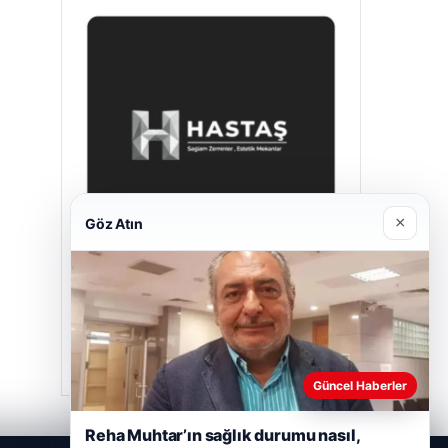
×
Göz Atın
Hastaş Beton
Mayıs 26, 2026
Güncel Haberler
Reha Muhtar’ın sağlık durumu nasıl,