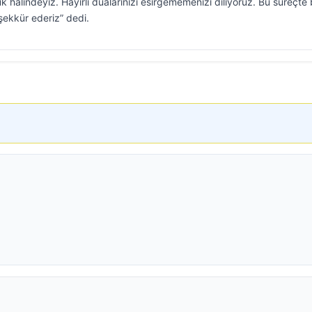
halindeyiz. Hayırlı dualarınızı esirgememenizi diliyoruz. Bu süreçte 
şekkür ederiz” dedi.