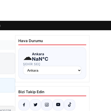
ı
Hava Durumu
☁
Ankara
NaN°C
ŞEHIR SEÇ
Bizi Takip Edin
#20228