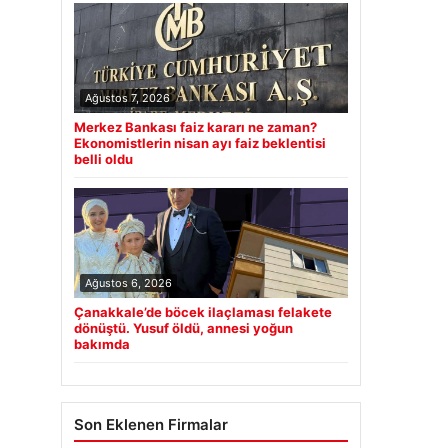
Ağustos 7, 2026
Merkez Bankası faiz kararı ne zaman?
Ekonomistlerin nisan ayı faiz beklentisi
belli oldu
Ağustos 6, 2026
Çanakkale’de böcek ilaçlaması felakete
dönüştü. Yusuf öldü, annesi yoğun
bakımda
Son Eklenen Firmalar