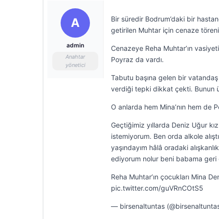
Bir süredir Bodrum’daki bir hasta
A
getirilen Muhtar için cenaze tören
admin
Cenazeye Reha Muhtar’ın vasiyeti
Anahtar
Poyraz da vardı.
yönetici
Tabutu başına gelen bir vatandaş 
verdiği tepki dikkat çekti. Bunun 
O anlarda hem Mina’nın hem de Poy
Geçtiğimiz yıllarda Deniz Uğur kı
istemiyorum. Ben orda alkole alış
yaşındayım hâlâ oradaki alışkanlı
ediyorum nolur beni babama geri gö
Reha Muhtar’ın çocukları Mina Den
pic.twitter.com/guVRnCOtS5
— birsenaltuntas (@birsenaltunta