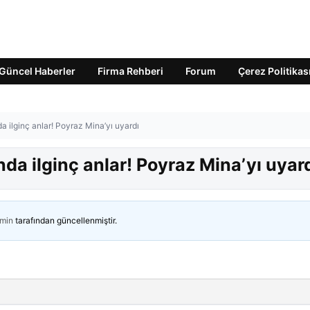
Güncel Haberler
Firma Rehberi
Forum
Çerez Politikas
a ilginç anlar! Poyraz Mina’yı uyardı
da ilginç anlar! Poyraz Mina’yı uyar
min
tarafından güncellenmiştir.