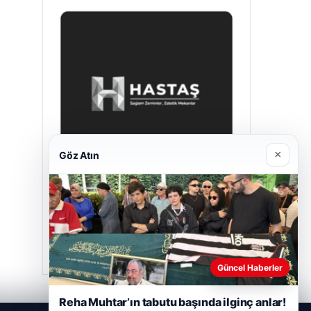
×
Göz Atın
Hastaş Beton
Mayıs 26, 2026
Güncel Haberler
Reha Muhtar’ın tabutu başında ilginç anlar!