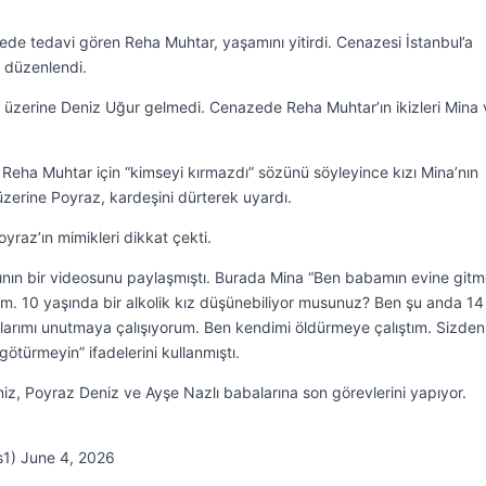
nede tedavi gören Reha Muhtar, yaşamını yitirdi. Cenazesi İstanbul’a
i düzenlendi.
 üzerine Deniz Uğur gelmedi. Cenazede Reha Muhtar’ın ikizleri Mina 
Reha Muhtar için “kimseyi kırmazdı” sözünü söyleyince kızı Mina’nın
üzerine Poyraz, kardeşini dürterek uyardı.
raz’ın mimikleri dikkat çekti.
zının bir videosunu paylaşmıştı. Burada Mina “Ben babamın evine git
tım. 10 yaşında bir alkolik kız düşünebiliyor musunuz? Ben şu anda 14
klarımı unutmaya çalışıyorum. Ben kendimi öldürmeye çalıştım. Sizden
türmeyin” ifadelerini kullanmıştı.
iz, Poyraz Deniz ve Ayşe Nazlı babalarına son görevlerini yapıyor.
s1) June 4, 2026