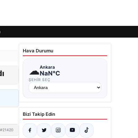
ı
Hava Durumu
☁
Ankara
dı
NaN°C
ŞEHIR SEÇ
Bizi Takip Edin
#21420