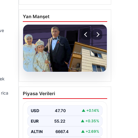
Yan Manşet
ve
mek
06.08.2026
Çanakkale’de böcek
 rica
Piyasa Verileri
ilaçlaması felakete
dönüştü. Yusuf öldü,
annesi yoğun bakımda
USD
47.70
▲ +0.14%
EUR
55.22
▲ +0.35%
ALTIN
6667.4
▲ +2.69%