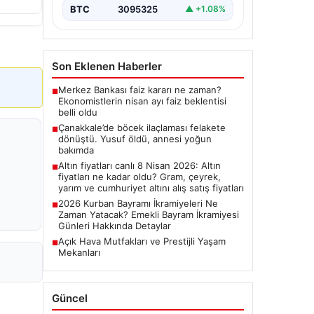
BTC
3095325
▲ +1.08%
Son Eklenen Haberler
Merkez Bankası faiz kararı ne zaman?
■
Ekonomistlerin nisan ayı faiz beklentisi
belli oldu
Çanakkale’de böcek ilaçlaması felakete
■
dönüştü. Yusuf öldü, annesi yoğun
bakımda
Altın fiyatları canlı 8 Nisan 2026: Altın
■
fiyatları ne kadar oldu? Gram, çeyrek,
yarım ve cumhuriyet altını alış satış fiyatları
2026 Kurban Bayramı İkramiyeleri Ne
■
Zaman Yatacak? Emekli Bayram İkramiyesi
Günleri Hakkında Detaylar
Açık Hava Mutfakları ve Prestijli Yaşam
■
Mekanları
Güncel