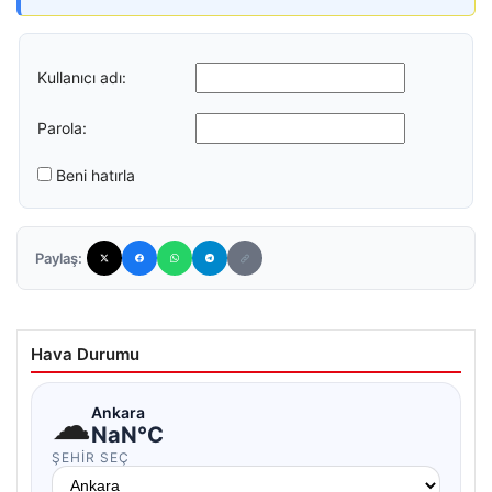
Kullanıcı adı:
Parola:
Beni hatırla
Paylaş:
Hava Durumu
☁
Ankara
NaN°C
ŞEHIR SEÇ