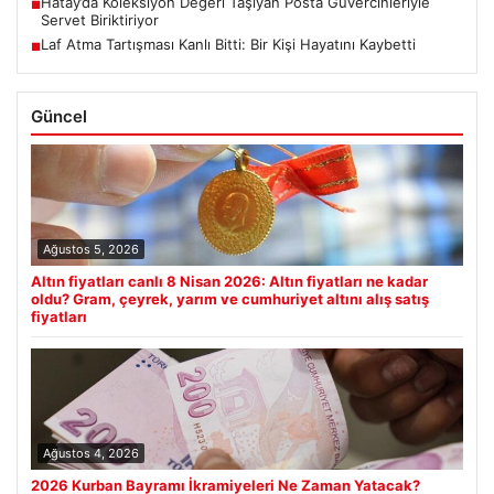
Hatay’da Koleksiyon Değeri Taşıyan Posta Güvercinleriyle
■
Servet Biriktiriyor
Laf Atma Tartışması Kanlı Bitti: Bir Kişi Hayatını Kaybetti
■
Güncel
Ağustos 5, 2026
Altın fiyatları canlı 8 Nisan 2026: Altın fiyatları ne kadar
oldu? Gram, çeyrek, yarım ve cumhuriyet altını alış satış
fiyatları
Ağustos 4, 2026
2026 Kurban Bayramı İkramiyeleri Ne Zaman Yatacak?