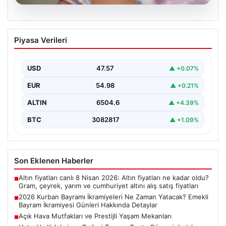
04.08.2026
2026 Kurban Bayramı İkramiyeleri Ne
Piyasa Verileri
Zaman Yatacak? Emekli Bayram
İkramiyesi Günleri Hakkında Detaylar
USD
47.57
▲ +0.07%
2026 yılı Kurban Bayramı'nın yaklaşmasıyla birlikte,
milyonlarca emekli vatandaşın odak noktası bayram
EUR
54.98
▲ +0.21%
ikramiyelerinin ne…
ALTIN
6504.6
▲ +4.39%
BTC
3082817
▲ +1.09%
Son Eklenen Haberler
Altın fiyatları canlı 8 Nisan 2026: Altın fiyatları ne kadar oldu?
■
Gram, çeyrek, yarım ve cumhuriyet altını alış satış fiyatları
2026 Kurban Bayramı İkramiyeleri Ne Zaman Yatacak? Emekli
■
Bayram İkramiyesi Günleri Hakkında Detaylar
Açık Hava Mutfakları ve Prestijli Yaşam Mekanları
■