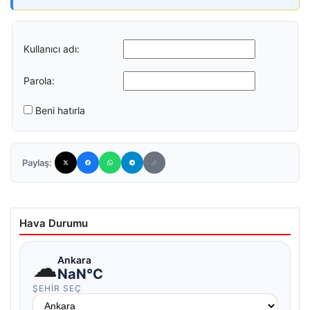
Kullanıcı adı:
Parola:
Beni hatırla
Paylaş:
Hava Durumu
☁
Ankara
NaN°C
ŞEHIR SEÇ