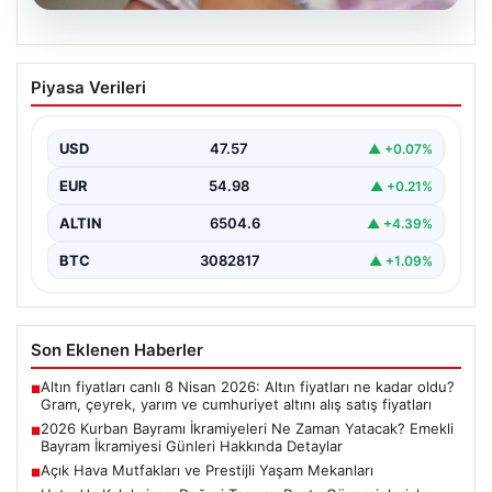
04.08.2026
2026 Kurban Bayramı İkramiyeleri Ne
Piyasa Verileri
Zaman Yatacak? Emekli Bayram
İkramiyesi Günleri Hakkında Detaylar
USD
47.57
▲ +0.07%
2026 yılı Kurban Bayramı'nın yaklaşmasıyla birlikte,
milyonlarca emekli vatandaşın odak noktası bayram
EUR
54.98
▲ +0.21%
ikramiyelerinin ne…
ALTIN
6504.6
▲ +4.39%
BTC
3082817
▲ +1.09%
Son Eklenen Haberler
Altın fiyatları canlı 8 Nisan 2026: Altın fiyatları ne kadar oldu?
■
Gram, çeyrek, yarım ve cumhuriyet altını alış satış fiyatları
2026 Kurban Bayramı İkramiyeleri Ne Zaman Yatacak? Emekli
■
Bayram İkramiyesi Günleri Hakkında Detaylar
Açık Hava Mutfakları ve Prestijli Yaşam Mekanları
■