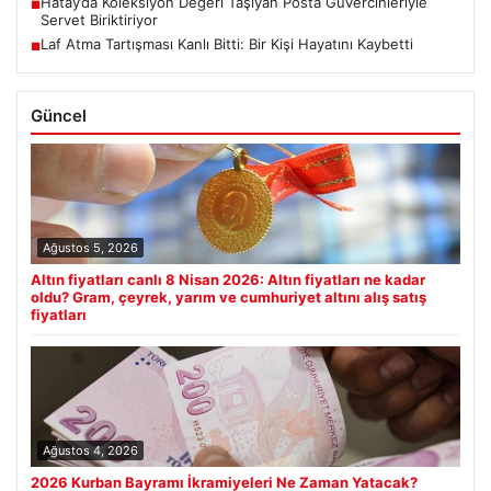
Hatay’da Koleksiyon Değeri Taşıyan Posta Güvercinleriyle
■
Servet Biriktiriyor
Laf Atma Tartışması Kanlı Bitti: Bir Kişi Hayatını Kaybetti
■
Güncel
Ağustos 5, 2026
Altın fiyatları canlı 8 Nisan 2026: Altın fiyatları ne kadar
oldu? Gram, çeyrek, yarım ve cumhuriyet altını alış satış
fiyatları
Ağustos 4, 2026
2026 Kurban Bayramı İkramiyeleri Ne Zaman Yatacak?