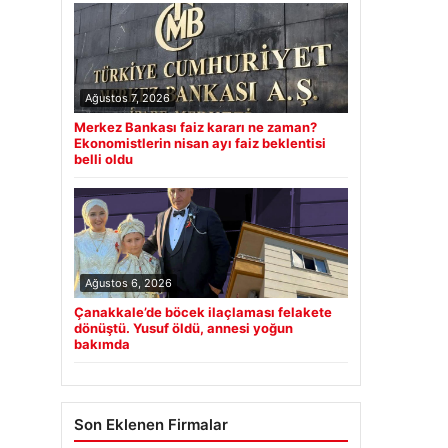
Ağustos 7, 2026
Merkez Bankası faiz kararı ne zaman?
Ekonomistlerin nisan ayı faiz beklentisi
belli oldu
Ağustos 6, 2026
Çanakkale’de böcek ilaçlaması felakete
dönüştü. Yusuf öldü, annesi yoğun
bakımda
Son Eklenen Firmalar