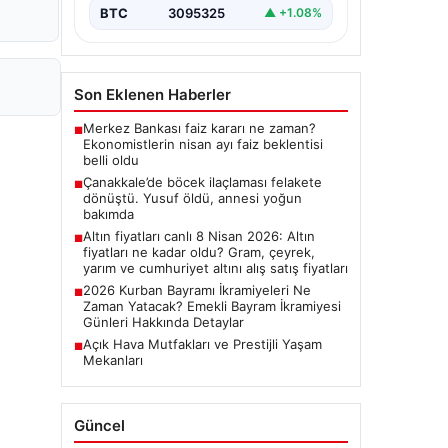
BTC
3095325
▲ +1.08%
Son Eklenen Haberler
Merkez Bankası faiz kararı ne zaman?
■
Ekonomistlerin nisan ayı faiz beklentisi
belli oldu
Çanakkale’de böcek ilaçlaması felakete
■
dönüştü. Yusuf öldü, annesi yoğun
bakımda
Altın fiyatları canlı 8 Nisan 2026: Altın
■
fiyatları ne kadar oldu? Gram, çeyrek,
yarım ve cumhuriyet altını alış satış fiyatları
2026 Kurban Bayramı İkramiyeleri Ne
■
Zaman Yatacak? Emekli Bayram İkramiyesi
Günleri Hakkında Detaylar
Açık Hava Mutfakları ve Prestijli Yaşam
■
Mekanları
Güncel