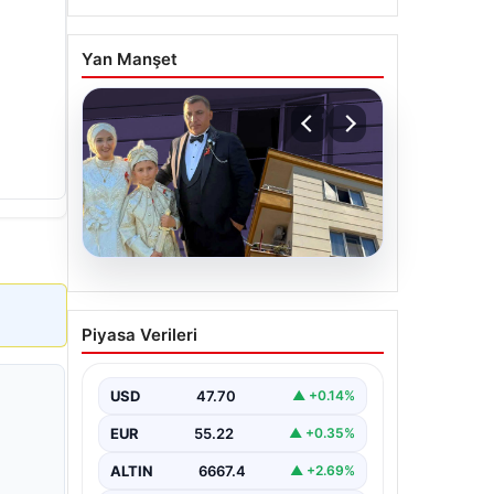
Yan Manşet
06.08.2026
Çanakkale’de böcek
Piyasa Verileri
ilaçlaması felakete
dönüştü. Yusuf öldü,
annesi yoğun bakımda
USD
47.70
▲ +0.14%
EUR
55.22
▲ +0.35%
ALTIN
6667.4
▲ +2.69%