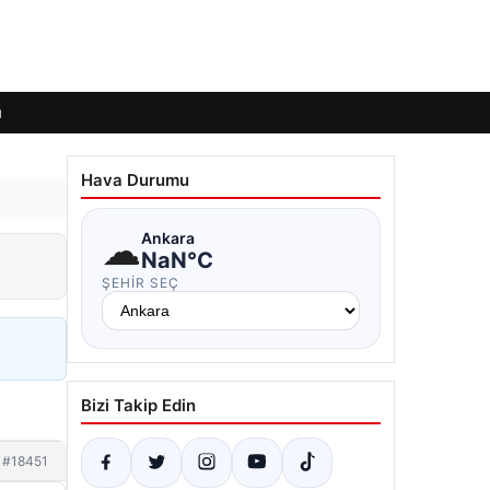
ı
Hava Durumu
☁
Ankara
NaN°C
ŞEHIR SEÇ
Bizi Takip Edin
#18451