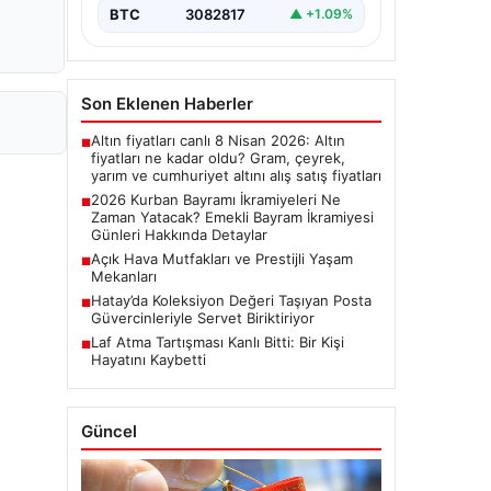
bayram ikramiyelerinin ne…
BTC
3082817
▲ +1.09%
Son Eklenen Haberler
Altın fiyatları canlı 8 Nisan 2026: Altın
■
fiyatları ne kadar oldu? Gram, çeyrek,
yarım ve cumhuriyet altını alış satış fiyatları
2026 Kurban Bayramı İkramiyeleri Ne
■
Zaman Yatacak? Emekli Bayram İkramiyesi
Günleri Hakkında Detaylar
Açık Hava Mutfakları ve Prestijli Yaşam
■
Mekanları
Hatay’da Koleksiyon Değeri Taşıyan Posta
■
Güvercinleriyle Servet Biriktiriyor
Laf Atma Tartışması Kanlı Bitti: Bir Kişi
■
Hayatını Kaybetti
Güncel