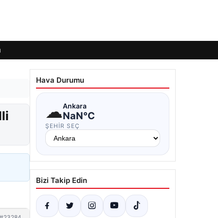
ı
Hava Durumu
☁
Ankara
li
NaN°C
ŞEHIR SEÇ
Bizi Takip Edin
#23284