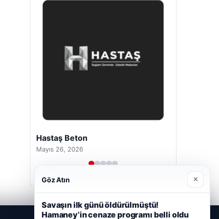
Hastaş Beton
Mayıs 26, 2026
×
Göz Atın
Savaşın ilk günü öldürülmüştü!
Hamaney’in cenaze programı belli oldu