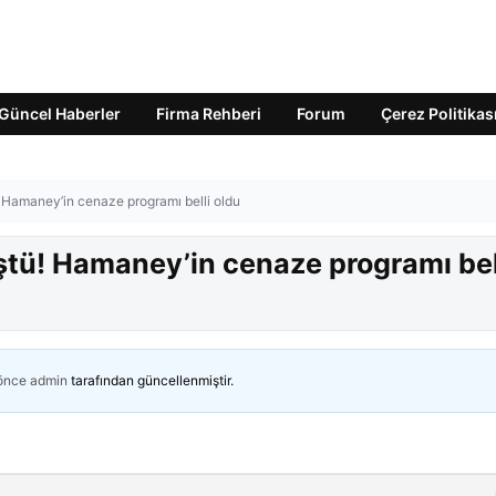
Güncel Haberler
Firma Rehberi
Forum
Çerez Politikas
 Hamaney’in cenaze programı belli oldu
ştü! Hamaney’in cenaze programı bel
 önce
admin
tarafından güncellenmiştir.