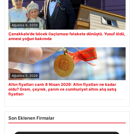
Ağustos 6, 2026
Çanakkale’de böcek ilaçlaması felakete dönüştü. Yusuf öldü,
annesi yoğun bakımda
Ağustos 5, 2026
Altın fiyatları canlı 8 Nisan 2026: Altın fiyatları ne kadar
oldu? Gram, çeyrek, yarım ve cumhuriyet altını alış satış
fiyatları
Son Eklenen Firmalar