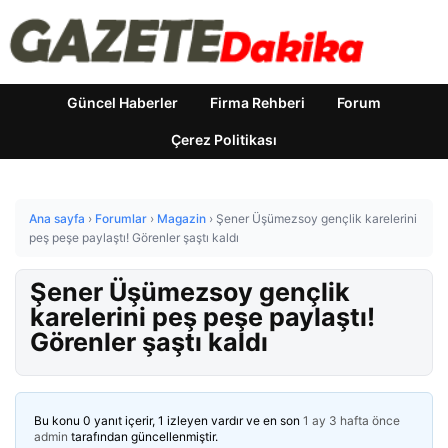
Güncel Haberler
Firma Rehberi
Forum
Çerez Politikası
Ana sayfa
›
Forumlar
›
Magazin
›
Şener Üşümezsoy gençlik karelerini
peş peşe paylaştı! Görenler şaştı kaldı
Şener Üşümezsoy gençlik
karelerini peş peşe paylaştı!
Görenler şaştı kaldı
Bu konu 0 yanıt içerir, 1 izleyen vardır ve en son
1 ay 3 hafta önce
admin
tarafından güncellenmiştir.