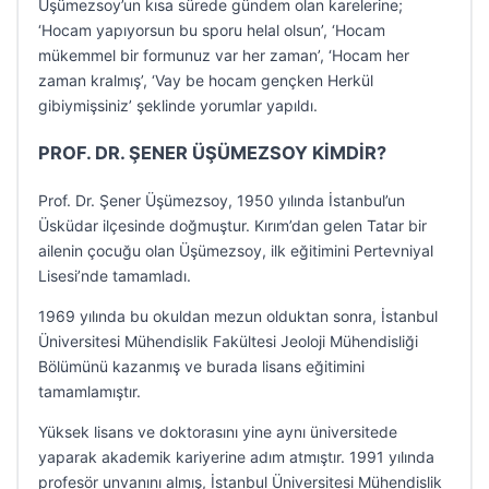
Üşümezsoy’un kısa sürede gündem olan karelerine;
‘Hocam yapıyorsun bu sporu helal olsun’, ‘Hocam
mükemmel bir formunuz var her zaman’, ‘Hocam her
zaman kralmış’, ‘Vay be hocam gençken Herkül
gibiymişsiniz’ şeklinde yorumlar yapıldı.
PROF. DR. ŞENER ÜŞÜMEZSOY KİMDİR?
Prof. Dr. Şener Üşümezsoy, 1950 yılında İstanbul’un
Üsküdar ilçesinde doğmuştur. Kırım’dan gelen Tatar bir
ailenin çocuğu olan Üşümezsoy, ilk eğitimini Pertevniyal
Lisesi’nde tamamladı.
1969 yılında bu okuldan mezun olduktan sonra, İstanbul
Üniversitesi Mühendislik Fakültesi Jeoloji Mühendisliği
Bölümünü kazanmış ve burada lisans eğitimini
tamamlamıştır.
Yüksek lisans ve doktorasını yine aynı üniversitede
yaparak akademik kariyerine adım atmıştır. 1991 yılında
profesör unvanını almış, İstanbul Üniversitesi Mühendislik