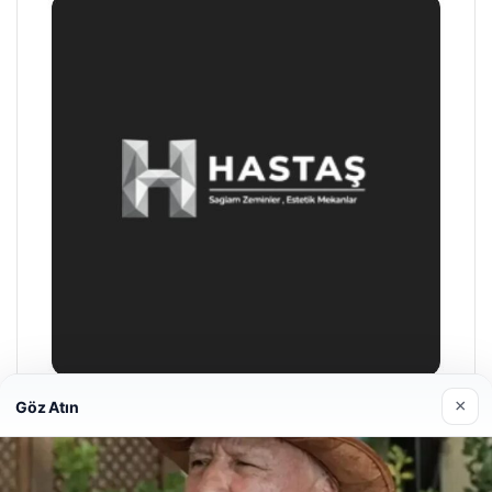
×
Göz Atın
Prenses Night Club
Nisan 29, 2026