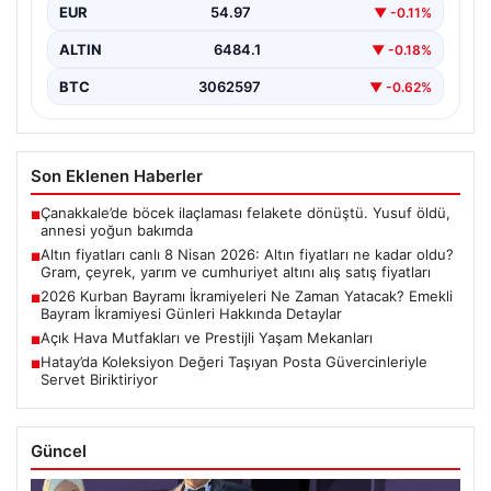
EUR
54.97
▼ -0.11%
ALTIN
6484.1
▼ -0.18%
BTC
3062597
▼ -0.62%
Son Eklenen Haberler
Çanakkale’de böcek ilaçlaması felakete dönüştü. Yusuf öldü,
■
annesi yoğun bakımda
Altın fiyatları canlı 8 Nisan 2026: Altın fiyatları ne kadar oldu?
■
Gram, çeyrek, yarım ve cumhuriyet altını alış satış fiyatları
2026 Kurban Bayramı İkramiyeleri Ne Zaman Yatacak? Emekli
■
Bayram İkramiyesi Günleri Hakkında Detaylar
Açık Hava Mutfakları ve Prestijli Yaşam Mekanları
■
Hatay’da Koleksiyon Değeri Taşıyan Posta Güvercinleriyle
■
Servet Biriktiriyor
Güncel