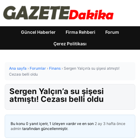
Güncel Haberler
Firma Rehberi
Forum
Çerez Politikası
Ana sayfa
›
Forumlar
›
Finans
›
Sergen Yalçın’a su şişesi atmıştı!
Cezası belli oldu
Sergen Yalçın’a su şişesi
atmıştı! Cezası belli oldu
Bu konu 0 yanıt içerir, 1 izleyen vardır ve en son
2 ay 3 hafta önce
admin
tarafından güncellenmiştir.