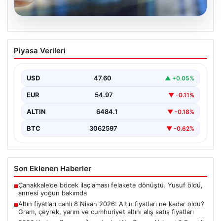
05.08.2026
Altın fiyatları canlı 8 Nisan 2026: Altın
Piyasa Verileri
fiyatları ne kadar oldu? Gram, çeyrek,
yarım ve cumhuriyet altını alış satış
fiyatları
USD
47.60
▲ +0.05%
EUR
54.97
▼ -0.11%
ALTIN
6484.1
▼ -0.18%
BTC
3062597
▼ -0.62%
Son Eklenen Haberler
Çanakkale’de böcek ilaçlaması felakete dönüştü. Yusuf öldü,
■
annesi yoğun bakımda
Altın fiyatları canlı 8 Nisan 2026: Altın fiyatları ne kadar oldu?
■
Gram, çeyrek, yarım ve cumhuriyet altını alış satış fiyatları