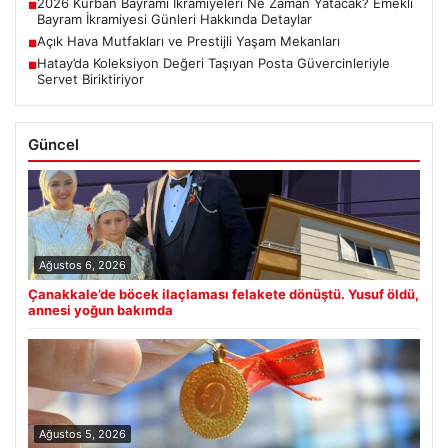
2026 Kurban Bayramı İkramiyeleri Ne Zaman Yatacak? Emekli
■
Bayram İkramiyesi Günleri Hakkında Detaylar
Açık Hava Mutfakları ve Prestijli Yaşam Mekanları
■
Hatay’da Koleksiyon Değeri Taşıyan Posta Güvercinleriyle
■
Servet Biriktiriyor
Güncel
Ağustos 6, 2026
Çanakkale’de böcek ilaçlaması felakete dönüştü. Yusuf öldü,
annesi yoğun bakımda
Ağustos 5, 2026