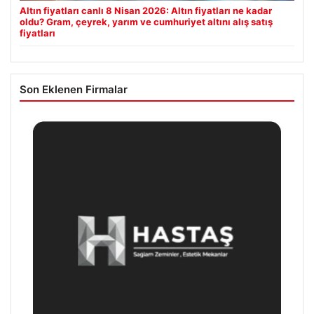
Altın fiyatları canlı 8 Nisan 2026: Altın fiyatları ne kadar
oldu? Gram, çeyrek, yarım ve cumhuriyet altını alış satış
fiyatları
Son Eklenen Firmalar