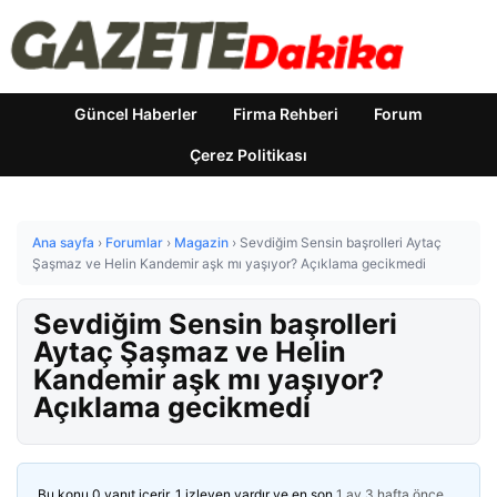
Güncel Haberler
Firma Rehberi
Forum
Çerez Politikası
Ana sayfa
›
Forumlar
›
Magazin
›
Sevdiğim Sensin başrolleri Aytaç
Şaşmaz ve Helin Kandemir aşk mı yaşıyor? Açıklama gecikmedi
Sevdiğim Sensin başrolleri
Aytaç Şaşmaz ve Helin
Kandemir aşk mı yaşıyor?
Açıklama gecikmedi
Bu konu 0 yanıt içerir, 1 izleyen vardır ve en son
1 ay 3 hafta önce