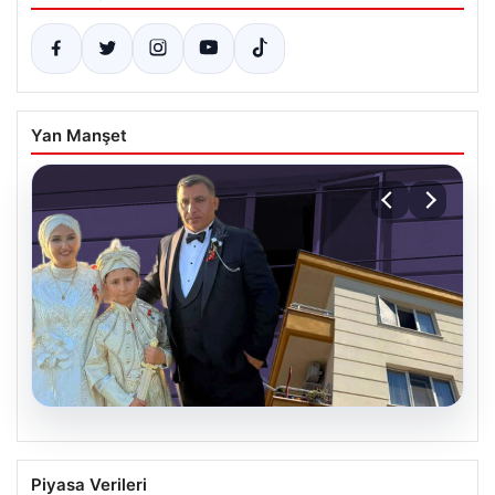
Yan Manşet
06.08.2026
Çanakkale’de böcek ilaçlaması felakete
Piyasa Verileri
dönüştü. Yusuf öldü, annesi yoğun