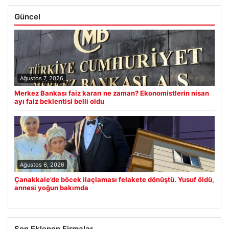
Güncel
Ağustos 7, 2026
Merkez Bankası faiz kararı ne zaman? Ekonomistlerin nisan
ayı faiz beklentisi belli oldu
Ağustos 6, 2026
Çanakkale’de böcek ilaçlaması felakete dönüştü. Yusuf öldü,
annesi yoğun bakımda
Son Eklenen Firmalar