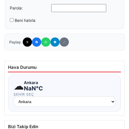
Parola:
Beni hatırla
Paylaş:
Hava Durumu
☁
Ankara
NaN°C
ŞEHIR SEÇ
Bizi Takip Edin