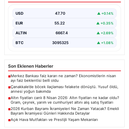
bakımda
USD
47.70
▲ +0.14%
EUR
55.22
▲ +0.35%
ALTIN
6667.4
▲ +2.69%
BTC
3095325
▲ +1.08%
Son Eklenen Haberler
Merkez Bankası faiz kararı ne zaman? Ekonomistlerin nisan
■
ayı faiz beklentisi belli oldu
Çanakkale’de böcek ilaçlaması felakete dönüştü. Yusuf öldü,
■
annesi yoğun bakımda
Altın fiyatları canlı 8 Nisan 2026: Altın fiyatları ne kadar oldu?
■
Gram, çeyrek, yarım ve cumhuriyet altını alış satış fiyatları
2026 Kurban Bayramı İkramiyeleri Ne Zaman Yatacak? Emekli
■
Bayram İkramiyesi Günleri Hakkında Detaylar
Açık Hava Mutfakları ve Prestijli Yaşam Mekanları
■