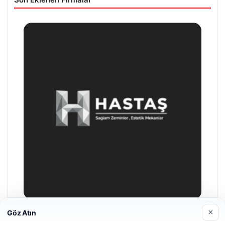
×
Göz Atın
Prenses Night Club