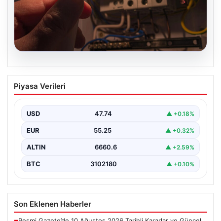
09.08.2026
İstanbul’un 22 ilçesinde 9 saat elektrik
Piyasa Verileri
kesintisi yaşanacak. 10 Ağustos BEDAŞ
elektrik kesintisi programı
USD
47.74
▲ +0.18%
EUR
55.25
▲ +0.32%
ALTIN
6660.6
▲ +2.59%
BTC
3102180
▲ +0.10%
Son Eklenen Haberler
Resmi Gazete’de 10 Ağustos 2026 Tarihli Kararlar ve Güncel