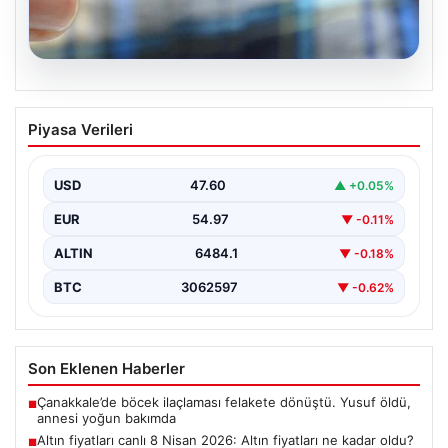
05.08.2026
Altın fiyatları canlı 8 Nisan 2026: Altın
Piyasa Verileri
fiyatları ne kadar oldu? Gram, çeyrek,
yarım ve cumhuriyet altını alış satış
fiyatları
USD
47.60
▲ +0.05%
EUR
54.97
▼ -0.11%
ALTIN
6484.1
▼ -0.18%
BTC
3062597
▼ -0.62%
Son Eklenen Haberler
Çanakkale’de böcek ilaçlaması felakete dönüştü. Yusuf öldü,
■
annesi yoğun bakımda
Altın fiyatları canlı 8 Nisan 2026: Altın fiyatları ne kadar oldu?
■