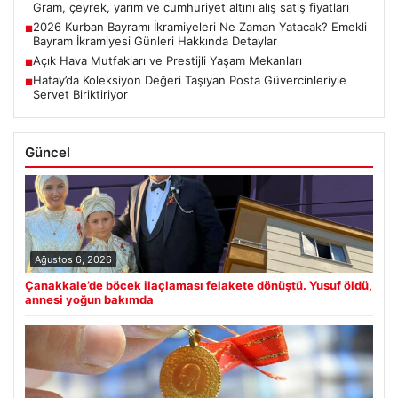
Gram, çeyrek, yarım ve cumhuriyet altını alış satış fiyatları
2026 Kurban Bayramı İkramiyeleri Ne Zaman Yatacak? Emekli
■
Bayram İkramiyesi Günleri Hakkında Detaylar
Açık Hava Mutfakları ve Prestijli Yaşam Mekanları
■
Hatay’da Koleksiyon Değeri Taşıyan Posta Güvercinleriyle
■
Servet Biriktiriyor
Güncel
Ağustos 6, 2026
Çanakkale’de böcek ilaçlaması felakete dönüştü. Yusuf öldü,
annesi yoğun bakımda