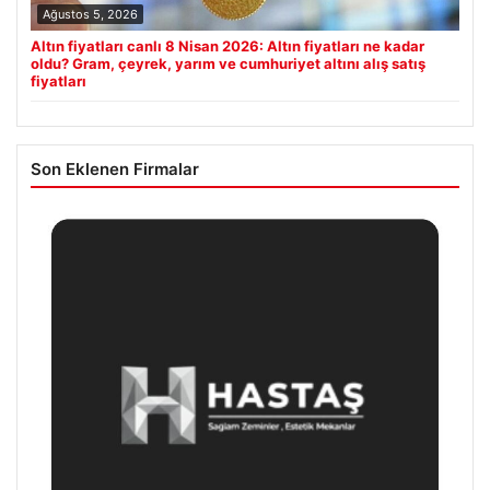
Ağustos 5, 2026
Altın fiyatları canlı 8 Nisan 2026: Altın fiyatları ne kadar
oldu? Gram, çeyrek, yarım ve cumhuriyet altını alış satış
fiyatları
Son Eklenen Firmalar