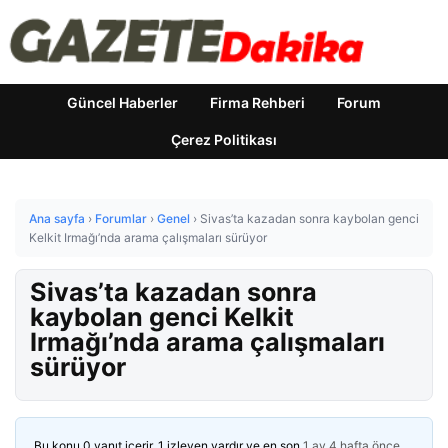
Güncel Haberler
Firma Rehberi
Forum
Çerez Politikası
Ana sayfa
›
Forumlar
›
Genel
›
Sivas’ta kazadan sonra kaybolan genci
Kelkit Irmağı’nda arama çalışmaları sürüyor
Sivas’ta kazadan sonra
kaybolan genci Kelkit
Irmağı’nda arama çalışmaları
sürüyor
Bu konu 0 yanıt içerir, 1 izleyen vardır ve en son
1 ay 4 hafta önce