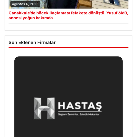
Ağustos 6, 2026
Çanakkale’de böcek ilaçlaması felakete dönüştü. Yusuf öldü,
annesi yoğun bakımda
Son Eklenen Firmalar