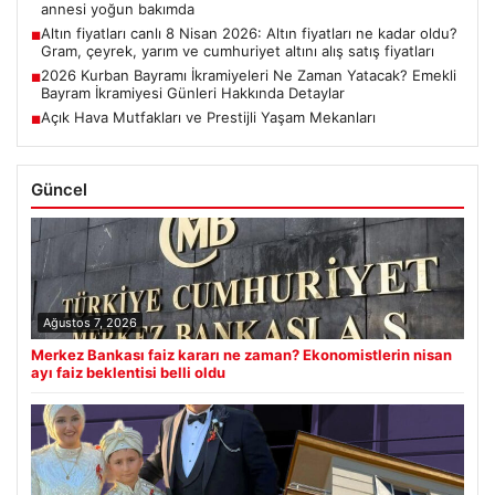
annesi yoğun bakımda
Altın fiyatları canlı 8 Nisan 2026: Altın fiyatları ne kadar oldu?
■
Gram, çeyrek, yarım ve cumhuriyet altını alış satış fiyatları
2026 Kurban Bayramı İkramiyeleri Ne Zaman Yatacak? Emekli
■
Bayram İkramiyesi Günleri Hakkında Detaylar
Açık Hava Mutfakları ve Prestijli Yaşam Mekanları
■
Güncel
Ağustos 7, 2026
Merkez Bankası faiz kararı ne zaman? Ekonomistlerin nisan
ayı faiz beklentisi belli oldu