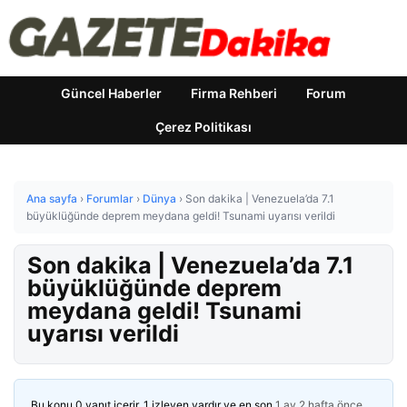
Güncel Haberler
Firma Rehberi
Forum
Çerez Politikası
Ana sayfa
›
Forumlar
›
Dünya
›
Son dakika | Venezuela’da 7.1
büyüklüğünde deprem meydana geldi! Tsunami uyarısı verildi
Son dakika | Venezuela’da 7.1
büyüklüğünde deprem
meydana geldi! Tsunami
uyarısı verildi
Bu konu 0 yanıt içerir, 1 izleyen vardır ve en son
1 ay 2 hafta önce